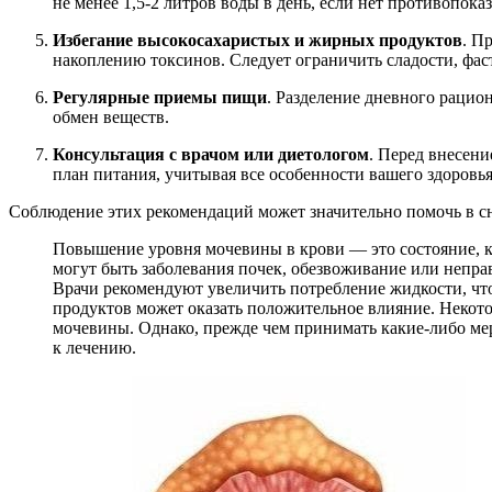
не менее 1,5-2 литров воды в день, если нет противопока
Избегание высокосахаристых и жирных продуктов
. П
накоплению токсинов. Следует ограничить сладости, фас
Регулярные приемы пищи
. Разделение дневного рацио
обмен веществ.
Консультация с врачом или диетологом
. Перед внесен
план питания, учитывая все особенности вашего здоровья
Соблюдение этих рекомендаций может значительно помочь в с
Повышение уровня мочевины в крови — это состояние, к
могут быть заболевания почек, обезвоживание или непра
Врачи рекомендуют увеличить потребление жидкости, чт
продуктов может оказать положительное влияние. Некот
мочевины. Однако, прежде чем принимать какие-либо мер
к лечению.