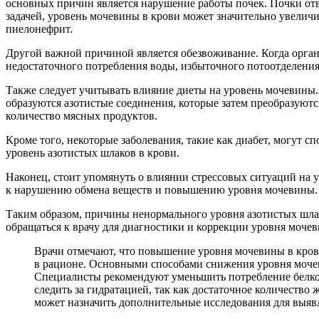
основных причин является нарушение работы почек. Почки отв
задачей, уровень мочевины в крови может значительно увеличи
пиелонефрит.
Другой важной причиной является обезвоживание. Когда органи
недостаточного потребления воды, избыточного потоотделения
Также следует учитывать влияние диеты на уровень мочевины.
образуются азотистые соединения, которые затем преобразую
количество мясных продуктов.
Кроме того, некоторые заболевания, такие как диабет, могут 
уровень азотистых шлаков в крови.
Наконец, стоит упомянуть о влиянии стрессовых ситуаций на 
к нарушению обмена веществ и повышению уровня мочевины.
Таким образом, причины ненормального уровня азотистых шлак
обращаться к врачу для диагностики и коррекции уровня мочев
Врачи отмечают, что повышение уровня мочевины в крови
в рационе. Основными способами снижения уровня мочев
Специалисты рекомендуют уменьшить потребление белков
следить за гидратацией, так как достаточное количеств
может назначить дополнительные исследования для выяв