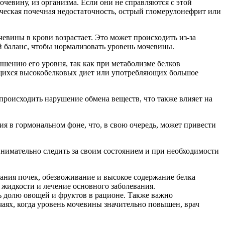
чевину, из организма. Если они не справляются с этой
ическая почечная недостаточность, острый гломерулонефрит или
евины в крови возрастает. Это может происходить из-за
й баланс, чтобы нормализовать уровень мочевины.
шению его уровня, так как при метаболизме белков
ающихся высокобелковых диет или употребляющих большое
происходить нарушение обмена веществ, что также влияет на
я в гормональном фоне, что, в свою очередь, может привести
нимательно следить за своим состоянием и при необходимости
ания почек, обезвоживание и высокое содержание белка
жидкости и лечение основного заболевания.
ь долю овощей и фруктов в рационе. Также важно
чаях, когда уровень мочевины значительно повышен, врач