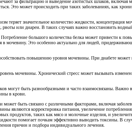
ечают за фильтрацию и выведение азотистых шлаков, включая мо
ться. Это может происходить при таких заболеваниях, как хрон
зм теряет значительное количество жидкости, концентрация моч
, рвоты или диареи. В таких случаях важно восстановить водны
 Потребление большого количества белка может привести к повы
тся в мочевину. Это особенно актуально для людей, придержив
способствовать повышению уровня мочевины. При диабете может 
уровень мочевины. Хронический стресс может вызывать изменени
ов могут быть разнообразными и часто взаимосвязаны. Важно в
ины в крови.
 может быть связано с различными факторами, включая заболев
ины являются корректировка питания, увеличение потребления 
ых продуктов, таких как мясо и молочные изделия, и увеличит
о жидкости помогает почкам эффективно выводить токсины. В слу
ления причин и подбора индивидуального лечения.