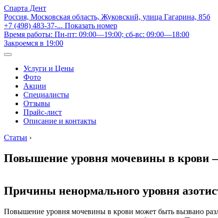
Спарта Дент
Россия, Московская область, Жуковский, улица Гагарина, 85б
+7 (498) 483-37-...
Показать номер
Время работы: Пн-пт: 09:00—19:00; сб-вс: 09:00—18:00
Закроемся в 19:00
Услуги и Цены
Фото
Акции
Специалисты
Отзывы
Прайс-лист
Описание и контакты
Статьи
›
Повышение уровня мочевины в крови 
Причины ненормального уровня азоти
Повышение уровня мочевины в крови может быть вызвано раз