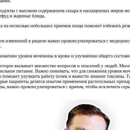
заний.
родукты с высоким содержанием сахара и насыщенных жиров могу
тфуд и жареные блюда.
на на несколько небольших приемов пищи поможет избежать резк
ием изменений в рацион важно проконсультироваться с медицин
.
нижении уровня мочевины в крови и улучшении общего состоян
оторое вызывает множество вопросов и опасений у людей. Мно
вильное питание. Важно понимать, что для снижения уровня мо
о поможет улучшить работу почек и вывести лишние токсины. Т
орые пациенты делятся опытом применения растительных препара
ы, важно проконсультироваться с врачом, чтобы исключить сер