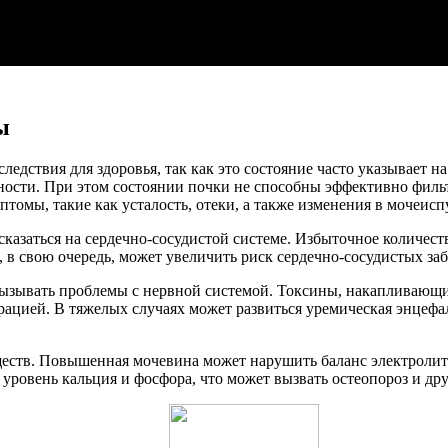
ы
едствия для здоровья, так как это состояние часто указывает н
ности. При этом состоянии почки не способны эффективно фильт
томы, такие как усталость, отеки, а также изменения в мочеисп
казаться на сердечно-сосудистой системе. Избыточное количес
, в свою очередь, может увеличить риск сердечно-сосудистых за
ызывать проблемы с нервной системой. Токсины, накапливающие
рацией. В тяжелых случаях может развиться уремическая энцефа
ществ. Повышенная мочевина может нарушить баланс электролит
уровень кальция и фосфора, что может вызвать остеопороз и дру