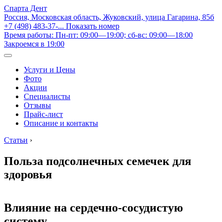
Спарта Дент
Россия, Московская область, Жуковский, улица Гагарина, 85б
+7 (498) 483-37-...
Показать номер
Время работы: Пн-пт: 09:00—19:00; сб-вс: 09:00—18:00
Закроемся в 19:00
Услуги и Цены
Фото
Акции
Специалисты
Отзывы
Прайс-лист
Описание и контакты
Статьи
›
Польза подсолнечных семечек для
здоровья
Влияние на сердечно-сосудистую
систему