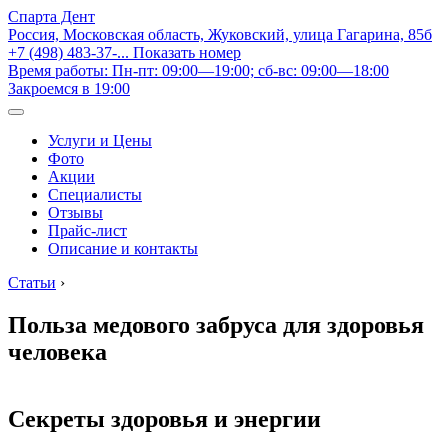
Спарта Дент
Россия, Московская область, Жуковский, улица Гагарина, 85б
+7 (498) 483-37-...
Показать номер
Время работы: Пн-пт: 09:00—19:00; сб-вс: 09:00—18:00
Закроемся в 19:00
Услуги и Цены
Фото
Акции
Специалисты
Отзывы
Прайс-лист
Описание и контакты
Статьи
›
Польза медового забруса для здоровья
человека
Секреты здоровья и энергии