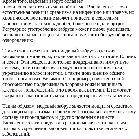
Кроме того, медовый забрус обладает
противовоспалительными свойствами. Воспаление — это
естественная реакция организма на инфекцию или травму, но
хроническое воспаление может привести к серьезным
заболеваниям, таким как диабет, болезни сердца и артрит.
Регулярное употребление забруса может помочь уменьшить
воспалительные процессы в организме, способствуя общему
оздоровлению.
Также стоит отметить, что медовый забрус содержит
витамины и минералы, такие как витамин C, витамин E, цинк
и селен. Эти вещества не только поддерживают иммунную
систему, но и способствуют улучшению состояния кожи,
укреплению волос и ногтей, а также повышению общего
тонуса организма. Витамин C, например, известен своей
способностью поддерживать здоровье кожи и защищать
клетки от повреждений, в то время как витамин E помогает
сохранить эластичность кожи и предотвращает ее старение.
Таким образом, медовый забрус является мощным средством
для защиты организма от болезней благодаря своему богатому
составу антиоксидантов и других полезных веществ.
Включение этого продукта в рацион может стать важным
шагом к укреплению здоровья и профилактике различных
заболеваний.