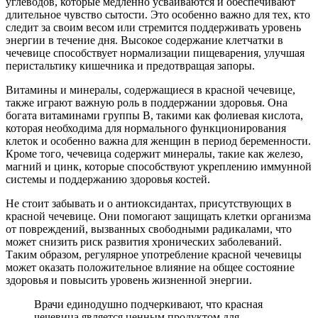
углеводов, которые медленно усваиваются и обеспечивают
длительное чувство сытости. Это особенно важно для тех, кто
следит за своим весом или стремится поддерживать уровень
энергии в течение дня. Высокое содержание клетчатки в
чечевице способствует нормализации пищеварения, улучшая
перистальтику кишечника и предотвращая запоры.
Витамины и минералы, содержащиеся в красной чечевице,
также играют важную роль в поддержании здоровья. Она
богата витаминами группы B, такими как фолиевая кислота,
которая необходима для нормального функционирования
клеток и особенно важна для женщин в период беременности.
Кроме того, чечевица содержит минералы, такие как железо,
магний и цинк, которые способствуют укреплению иммунной
системы и поддержанию здоровья костей.
Не стоит забывать и о антиоксидантах, присутствующих в
красной чечевице. Они помогают защищать клетки организма
от повреждений, вызванных свободными радикалами, что
может снизить риск развития хронических заболеваний.
Таким образом, регулярное употребление красной чечевицы
может оказать положительное влияние на общее состояние
здоровья и повысить уровень жизненной энергии.
Врачи единодушно подчеркивают, что красная
чечевица является ценным продуктом для