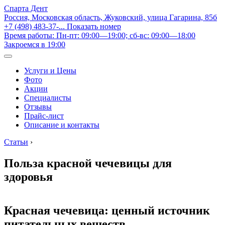
Спарта Дент
Россия, Московская область, Жуковский, улица Гагарина, 85б
+7 (498) 483-37-...
Показать номер
Время работы: Пн-пт: 09:00—19:00; сб-вс: 09:00—18:00
Закроемся в 19:00
Услуги и Цены
Фото
Акции
Специалисты
Отзывы
Прайс-лист
Описание и контакты
Статьи
›
Польза красной чечевицы для
здоровья
Красная чечевица: ценный источник
питательных веществ