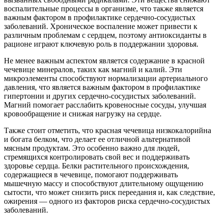
воспалительные процессы в организме, что также является
важным фактором в профилактике сердечно-сосудистых
заболеваний. Хроническое воспаление может привести к
различным проблемам с сердцем, поэтому антиоксиданты в
рационе играют ключевую роль в поддержании здоровья.
Не менее важным аспектом является содержание в красной
чечевице минералов, таких как магний и калий. Эти
микроэлементы способствуют нормализации артериального
давления, что является важным фактором в профилактике
гипертонии и других сердечно-сосудистых заболеваний.
Магний помогает расслабить кровеносные сосуды, улучшая
кровообращение и снижая нагрузку на сердце.
Также стоит отметить, что красная чечевица низкокалорийна
и богата белком, что делает ее отличной альтернативой
мясным продуктам. Это особенно важно для людей,
стремящихся контролировать свой вес и поддерживать
здоровье сердца. Белки растительного происхождения,
содержащиеся в чечевице, помогают поддерживать
мышечную массу и способствуют длительному ощущению
сытости, что может снизить риск переедания и, как следствие,
ожирения — одного из факторов риска сердечно-сосудистых
заболеваний.