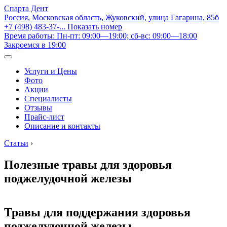
Спарта Дент
Россия, Московская область, Жуковский, улица Гагарина, 85б
+7 (498) 483-37-...
Показать номер
Время работы: Пн-пт: 09:00—19:00; сб-вс: 09:00—18:00
Закроемся в 19:00
Услуги и Цены
Фото
Акции
Специалисты
Отзывы
Прайс-лист
Описание и контакты
Статьи
›
Полезные травы для здоровья
поджелудочной железы
Травы для поддержания здоровья
поджелудочной железы