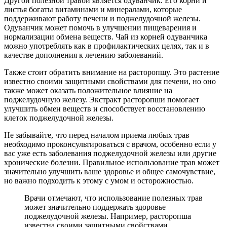
Другой полезной травой является одуванчик. Его корни и
листья богаты витаминами и минералами, которые
поддерживают работу печени и поджелудочной железы.
Одуванчик может помочь в улучшении пищеварения и
нормализации обмена веществ. Чай из корней одуванчика
можно употреблять как в профилактических целях, так и в
качестве дополнения к лечению заболеваний.
Также стоит обратить внимание на расторопшу. Это растение
известно своими защитными свойствами для печени, но оно
также может оказать положительное влияние на
поджелудочную железу. Экстракт расторопши помогает
улучшить обмен веществ и способствует восстановлению
клеток поджелудочной железы.
Не забывайте, что перед началом приема любых трав
необходимо проконсультироваться с врачом, особенно если у
вас уже есть заболевания поджелудочной железы или другие
хронические болезни. Правильное использование трав может
значительно улучшить ваше здоровье и общее самочувствие,
но важно подходить к этому с умом и осторожностью.
Врачи отмечают, что использование полезных трав
может значительно поддержать здоровье
поджелудочной железы. Например, расторопша
известна своими защитными свойствами,