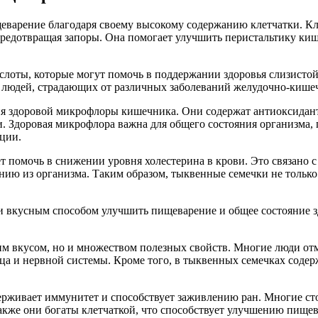
варение благодаря своему высокому содержанию клетчатки. Кл
едотвращая запоры. Она помогает улучшить перистальтику кише
слоты, которые могут помочь в поддержании здоровья слизисто
 людей, страдающих от различных заболеваний желудочно-кишеч
я здоровой микрофлоры кишечника. Они содержат антиоксиданты
. Здоровая микрофлора важна для общего состояния организма, 
ции.
 помочь в снижении уровня холестерина в крови. Это связано с 
ению из организма. Таким образом, тыквенные семечки не тольк
 вкусным способом улучшить пищеварение и общее состояние зд
м вкусом, но и множеством полезных свойств. Многие люди отм
ца и нервной системы. Кроме того, в тыквенных семечках содер
ерживает иммунитет и способствует заживлению ран. Многие ст
Также они богаты клетчаткой, что способствует улучшению пище