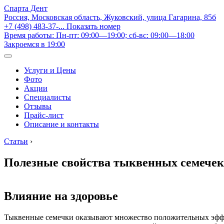
Спарта Дент
Россия, Московская область, Жуковский, улица Гагарина, 85б
+7 (498) 483-37-...
Показать номер
Время работы: Пн-пт: 09:00—19:00; сб-вс: 09:00—18:00
Закроемся в 19:00
Услуги и Цены
Фото
Акции
Специалисты
Отзывы
Прайс-лист
Описание и контакты
Статьи
›
Полезные свойства тыквенных семечек
Влияние на здоровье
Тыквенные семечки оказывают множество положительных эффек