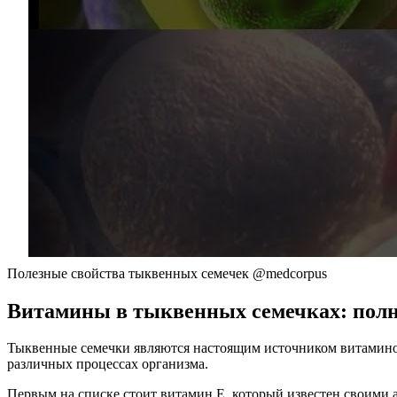
Полезные свойства тыквенных семечек @medcorpus
Витамины в тыквенных семечках: пол
Тыквенные семечки являются настоящим источником витаминов
различных процессах организма.
Первым на списке стоит витамин E, который известен своими