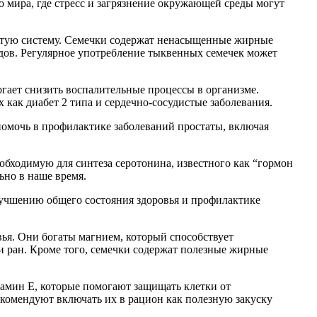
 мира, где стресс и загрязнение окружающей среды могут
истую систему. Семечки содержат ненасыщенные жирные
удов. Регулярное употребление тыквенных семечек может
гает снизить воспалительные процессы в организме.
 как диабет 2 типа и сердечно-сосудистые заболевания.
помочь в профилактике заболеваний простаты, включая
обходимую для синтеза серотонина, известного как “гормон
ьно в наше время.
лучшению общего состояния здоровья и профилактике
ья. Они богаты магнием, который способствует
 ран. Кроме того, семечки содержат полезные жирные
амин Е, которые помогают защищать клетки от
екомендуют включать их в рацион как полезную закуску