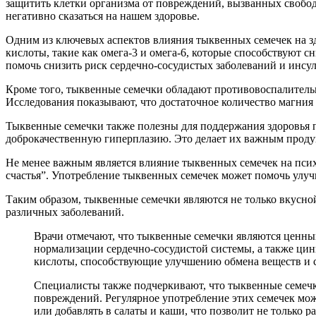
защитить клетки организма от повреждений, вызванных свобод
негативно сказаться на нашем здоровье.
Одним из ключевых аспектов влияния тыквенных семечек на з
кислоты, такие как омега-3 и омега-6, которые способствуют 
помочь снизить риск сердечно-сосудистых заболеваний и инсул
Кроме того, тыквенные семечки обладают противовоспалительн
Исследования показывают, что достаточное количество магния 
Тыквенные семечки также полезны для поддержания здоровья 
доброкачественную гиперплазию. Это делает их важным продукт
Не менее важным является влияние тыквенных семечек на псих
счастья”. Употребление тыквенных семечек может помочь улучш
Таким образом, тыквенные семечки являются не только вкусно
различных заболеваний.
Врачи отмечают, что тыквенные семечки являются ценны
нормализации сердечно-сосудистой системы, а также ци
кислоты, способствующие улучшению обмена веществ и 
Специалисты также подчеркивают, что тыквенные семечк
повреждений. Регулярное употребление этих семечек мож
или добавлять в салаты и каши, что позволит не только р