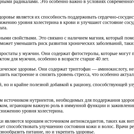
ными радикалами. Это особенно важно в условиях современного
доровье является их способность поддерживать сердечно-сосуд
снижению уровня холестерина в крови и улучшают состояние сос
ьта.
ыми свойствами. Это связано с наличием магния, который помо
может уменьшить риск развития хронических заболеваний, таких
простаты у мужчин. Они содержат фитостеролы, которые могут 
ом для мужчин, особенно в возрасте старше 40 лет.
ическое здоровье. Они содержат триптофан — аминокислоту, не
ить настроение и снизить уровень стресса, что особенно актуал
й, но и крайне полезной добавкой к рациону, способствующей у
м источником нутриентов, необходимых для поддержания здоров
нком, играющим важную роль в иммунной функции и заживлении
снижению уровня холестерина.
и являются хорошим источником антиоксидантов, таких как вит
ет способствовать улучшению состояния кожи и волос. Врачи р
азнообразить питание, но и укрепить здоровье.