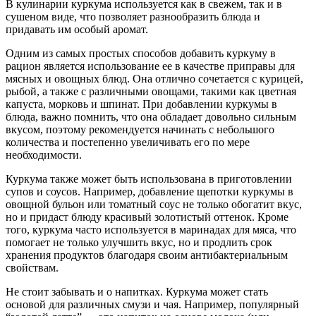
В кулинарии куркума используется как в свежем, так и в
сушеном виде, что позволяет разнообразить блюда и
придавать им особый аромат.
Одним из самых простых способов добавить куркуму в
рацион является использование ее в качестве приправы для
мясных и овощных блюд. Она отлично сочетается с курицей,
рыбой, а также с различными овощами, такими как цветная
капуста, морковь и шпинат. При добавлении куркумы в
блюда, важно помнить, что она обладает довольно сильным
вкусом, поэтому рекомендуется начинать с небольшого
количества и постепенно увеличивать его по мере
необходимости.
Куркума также может быть использована в приготовлении
супов и соусов. Например, добавление щепотки куркумы в
овощной бульон или томатный соус не только обогатит вкус,
но и придаст блюду красивый золотистый оттенок. Кроме
того, куркума часто используется в маринадах для мяса, что
помогает не только улучшить вкус, но и продлить срок
хранения продуктов благодаря своим антибактериальным
свойствам.
Не стоит забывать и о напитках. Куркума может стать
основой для различных смузи и чая. Например, популярный