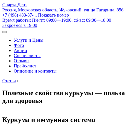
Спарта Дент
Россия, Московская область, Жуковский, улица Гагарина, 85б
+7 (498) 483-37-...
Показать номер
Время работы: Пн-пт: 09:00—19:00; сб-вс: 09:00—18:00
Закроемся в 19:00
Услуги и Цены
Фото
Акции
Специалисты
Отзывы
Прайс-лист
Описание и контакты
Статьи
›
Полезные свойства куркумы — польза
для здоровья
Куркума и иммунная система