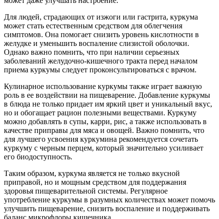
может даже улучшать настроение.
Для людей, страдающих от изжоги или гастрита, куркума
может стать естественным средством для облегчения
симптомов. Она помогает снизить уровень кислотности в
желудке и уменьшить воспаление слизистой оболочки.
Однако важно помнить, что при наличии серьезных
заболеваний желудочно-кишечного тракта перед началом
приема куркумы следует проконсультироваться с врачом.
Кулинарное использование куркумы также играет важную
роль в ее воздействии на пищеварение. Добавление куркумы
в блюда не только придает им яркий цвет и уникальный вкус,
но и обогащает рацион полезными веществами. Куркуму
можно добавлять в супы, карри, рис, а также использовать в
качестве приправы для мяса и овощей. Важно помнить, что
для лучшего усвоения куркумина рекомендуется сочетать
куркуму с черным перцем, который значительно усиливает
его биодоступность.
Таким образом, куркума является не только вкусной
приправой, но и мощным средством для поддержания
здоровья пищеварительной системы. Регулярное
употребление куркумы в разумных количествах может помочь
улучшить пищеварение, снизить воспаление и поддерживать
баланс микрофлоры кишечника.