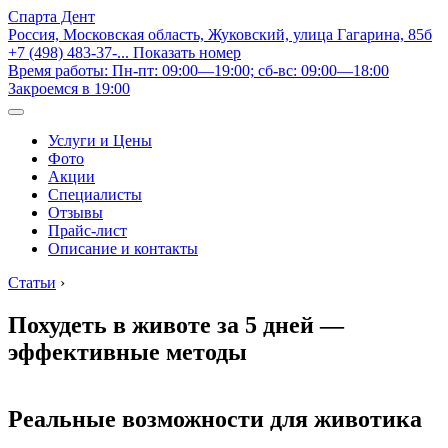
Спарта Дент
Россия, Московская область, Жуковский, улица Гагарина, 85б
+7 (498) 483-37-...
Показать номер
Время работы: Пн-пт: 09:00—19:00; сб-вс: 09:00—18:00
Закроемся в 19:00
Услуги и Цены
Фото
Акции
Специалисты
Отзывы
Прайс-лист
Описание и контакты
Статьи
›
Похудеть в животе за 5 дней —
эффективные методы
Реальные возможности для животика