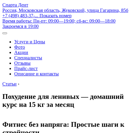
Спарта Дент
Россия, Московская область, Жуковский, улица Гагарина, 85б
+7 (498) 483-37-...
Показать номер
Время работы: Пн-пт: 09:00—19:00; сб-вс: 09:00—18:00
Закроемся в 19:00
Услуги и Цены
Фото
Акции
Специалисты
Отзывы
Прайс-лист
Описание и контакты
Статьи
›
Похудение для ленивых — домашний
курс на 15 кг за месяц
Фитнес без напряга: Простые шаги к
стройности