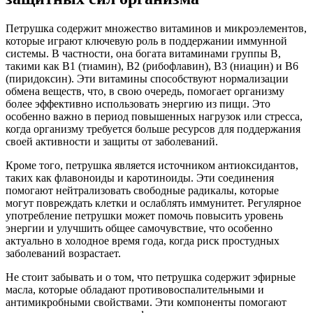
Петрушка содержит множество витаминов и микроэлементов,
которые играют ключевую роль в поддержании иммунной
системы. В частности, она богата витаминами группы B,
такими как B1 (тиамин), B2 (рибофлавин), B3 (ниацин) и B6
(пиридоксин). Эти витамины способствуют нормализации
обмена веществ, что, в свою очередь, помогает организму
более эффективно использовать энергию из пищи. Это
особенно важно в период повышенных нагрузок или стресса,
когда организму требуется больше ресурсов для поддержания
своей активности и защиты от заболеваний.
Кроме того, петрушка является источником антиоксидантов,
таких как флавоноиды и каротиноиды. Эти соединения
помогают нейтрализовать свободные радикалы, которые
могут повреждать клетки и ослаблять иммунитет. Регулярное
употребление петрушки может помочь повысить уровень
энергии и улучшить общее самочувствие, что особенно
актуально в холодное время года, когда риск простудных
заболеваний возрастает.
Не стоит забывать и о том, что петрушка содержит эфирные
масла, которые обладают противовоспалительными и
антимикробными свойствами. Эти компоненты помогают