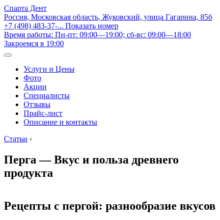
Спарта Дент
Россия, Московская область, Жуковский, улица Гагарина, 85б
+7 (498) 483-37-...
Показать номер
Время работы: Пн-пт: 09:00—19:00; сб-вс: 09:00—18:00
Закроемся в 19:00
Услуги и Цены
Фото
Акции
Специалисты
Отзывы
Прайс-лист
Описание и контакты
Статьи
›
Перга — Вкус и польза древнего
продукта
Рецепты с пергой: разнообразие вкусов