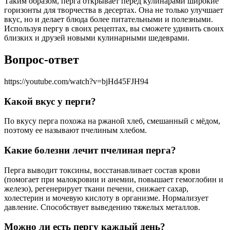
Таким образом, перга открывает перед кулинарами широкие
горизонты для творчества в десертах. Она не только улучшает
вкус, но и делает блюда более питательными и полезными.
Используя пергу в своих рецептах, вы сможете удивить своих
близких и друзей новыми кулинарными шедеврами.
Вопрос-ответ
https://youtube.com/watch?v=bjHd45FJH94
Какой вкус у перги?
По вкусу перга похожа на ржаной хлеб, смешанный с мёдом,
поэтому ее называют пчелиным хлебом.
Какие болезни лечит пчелиная перга?
Перга выводит токсины, восстанавливает состав крови
(помогает при малокровии и анемии, повышает гемоглобин и
железо), регенерирует ткани печени, снижает сахар,
холестерин и мочевую кислоту в организме. Нормализует
давление. Способствует выведению тяжелых металлов.
Можно ли есть пергу каждый день?