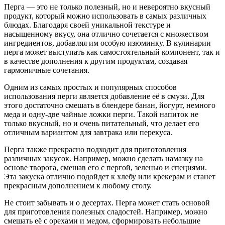
Перга — это не только полезный, но и невероятно вкусный
продукт, который можно использовать в самых различных
блюдах. Благодаря своей уникальной текстуре и
насыщенному вкусу, она отлично сочетается с множеством
ингредиентов, добавляя им особую изюминку. В кулинарии
перга может выступать как самостоятельный компонент, так и
в качестве дополнения к другим продуктам, создавая
гармоничные сочетания.
Одним из самых простых и популярных способов
использования перги является добавление её в смузи. Для
этого достаточно смешать в блендере банан, йогурт, немного
меда и одну-две чайные ложки перги. Такой напиток не
только вкусный, но и очень питательный, что делает его
отличным вариантом для завтрака или перекуса.
Перга также прекрасно подходит для приготовления
различных закусок. Например, можно сделать намазку на
основе творога, смешав его с пергой, зеленью и специями.
Эта закуска отлично подойдет к хлебу или крекерам и станет
прекрасным дополнением к любому столу.
Не стоит забывать и о десертах. Перга может стать основой
для приготовления полезных сладостей. Например, можно
смешать её с орехами и медом, сформировать небольшие