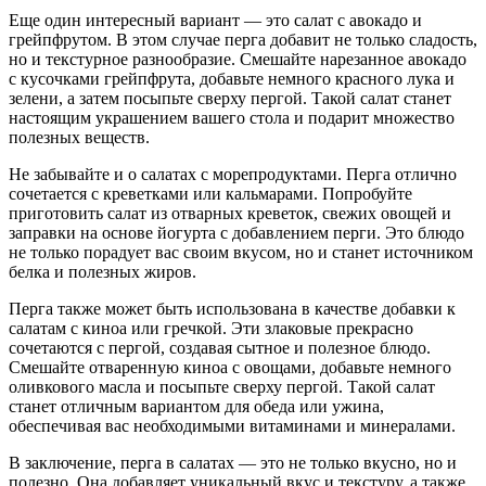
Еще один интересный вариант — это салат с авокадо и
грейпфрутом. В этом случае перга добавит не только сладость,
но и текстурное разнообразие. Смешайте нарезанное авокадо
с кусочками грейпфрута, добавьте немного красного лука и
зелени, а затем посыпьте сверху пергой. Такой салат станет
настоящим украшением вашего стола и подарит множество
полезных веществ.
Не забывайте и о салатах с морепродуктами. Перга отлично
сочетается с креветками или кальмарами. Попробуйте
приготовить салат из отварных креветок, свежих овощей и
заправки на основе йогурта с добавлением перги. Это блюдо
не только порадует вас своим вкусом, но и станет источником
белка и полезных жиров.
Перга также может быть использована в качестве добавки к
салатам с киноа или гречкой. Эти злаковые прекрасно
сочетаются с пергой, создавая сытное и полезное блюдо.
Смешайте отваренную киноа с овощами, добавьте немного
оливкового масла и посыпьте сверху пергой. Такой салат
станет отличным вариантом для обеда или ужина,
обеспечивая вас необходимыми витаминами и минералами.
В заключение, перга в салатах — это не только вкусно, но и
полезно. Она добавляет уникальный вкус и текстуру, а также