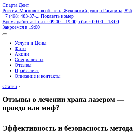
Спарта Дент
Россия, Московская область, Жуковский, улица Гагарина, 85б
+7 (498) 483-37-...
Показать номер
Время работы: Пн-пт: 09:00—19:00; сб-вс: 09:00—18:00
Закроемся в 19:00
Услуги и Цены
Фото
Акции
Специалисты
Отзывы
Прайс-лист
Описание и контакты
Статьи
›
Отзывы о лечении храпа лазером —
правда или миф?
Эффективность и безопасность метода