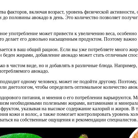
ва факторов, включая возраст, уровень физической активности,
и до половины авокадо в день. Это количество позволяет получи
ное употребление может привести к увеличению веса, особенно 
что делает его довольно насыщенным продуктом. Поэтому важно 
вается в ваш общий рацион. Если вы уже потребляете много жиро
он беден жирами, добавление авокадо может стать отличным спо
ко в чистом виде, но и добавлять в различные блюда. Например, 
потребляемого авокадо.
подходит одному человеку, может не подойти другому. Поэтому, 
или диетологом, чтобы определить оптимальное количество авок
здорового питания, и мнения о его потреблении варьируются. 
рганизм необходимыми полезными жирами, витаминами и минерал
фруктом, указывая на высокое содержание калорий и жиров. В т
ния кожи и волос, а также помогает контролировать уровень хо
оваться на собственные ощущения и рекомендации специалистов.