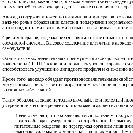
его достоинства, важно знать, в каком количестве его следуе
норму потребления авокадо в день, а также его влияние на орг
Авокадо содержит множество витаминов и минералов, которые 
важную роль в образовании клеток и поддержании нормальног
антиоксидантными свойствами и помогают защищать клетки о
Среди минералов, содержащихся в авокадо, стоит отметить ка
сосудистой системы. Высокое содержание клетчатки в авокадо
самочувствия.
Одним из самых значительных преимуществ авокадо является 
холестерина (ЛПНП) в крови и повышать уровень хорошего хол
способствовать улучшению липидного профиля и снижению во
Кроме того, авокадо обладает противовоспалительными свойст
могут снижать риск развития возрастной макулярной дегенерац
различных заболеваний.
Таким образом, авокадо не только вкусный, но и полезный про
умеренность в его потреблении, чтобы максимально использова
Врачи отмечают, что авокадо является полезным продукт
важно соблюдать умеренность в потреблении. Рекомендуе
питательные вещества, не перегружая организм лишними
благодаря содержанию мононенасыщенных жиров. Тем не 