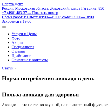
Спарта Дент
Россия, Московская область, Жуковский, улица Гагарина, 85б
+7 (498) 483-37-...
Показать номер
Время работы: Пн-пт: 09:00—19:00; сб-вс: 09:00—18:00
Закроемся в 19:00
Услуги и Цены
Фото
Акции
Специалисты
Отзывы
Прайс-лист
Описание и контакты
Статьи
›
Норма потребления авокадо в день
Польза авокадо для здоровья
Авокадо — это не только вкусный, но и питательный фрукт, ко