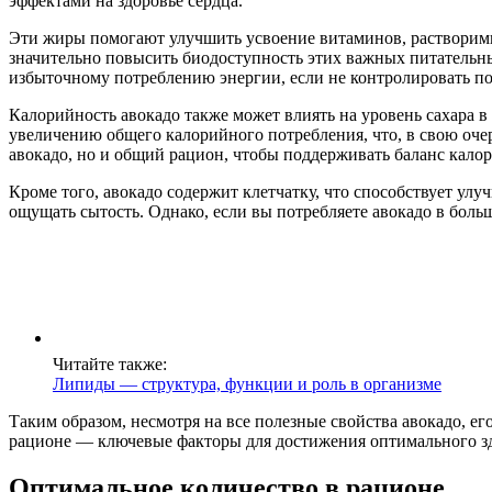
эффектами на здоровье сердца.
Эти жиры помогают улучшить усвоение витаминов, растворимых 
значительно повысить биодоступность этих важных питательны
избыточному потреблению энергии, если не контролировать п
Калорийность авокадо также может влиять на уровень сахара в
увеличению общего калорийного потребления, что, в свою очер
авокадо, но и общий рацион, чтобы поддерживать баланс калор
Кроме того, авокадо содержит клетчатку, что способствует ул
ощущать сытость. Однако, если вы потребляете авокадо в боль
Читайте также:
Липиды — структура, функции и роль в организме
Таким образом, несмотря на все полезные свойства авокадо, е
рационе — ключевые факторы для достижения оптимального зд
Оптимальное количество в рационе