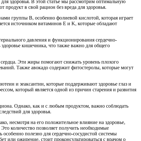
й для здоровья. В этой статье мы рассмотрим оптимальную
т продукт в свой рацион без вреда для здоровья.
ами группы B, особенно фолиевой кислотой, которая играет
яется источником витаминов E и K, которые обладают
ртериального давления и функционирования сердечно-
 здоровье кишечника, что также важно для общего
 сердца. Эти жиры помогают снижать уровень плохого
еваний. Также авокадо содержит фитостеролы, которые могут
ютеин и зеаксантин, которые поддерживают здоровье глаз и
ессом, который является одной из причин старения и развития
циона. Однако, как и с любым продуктом, важно соблюдать
ледствий для здоровья.
ко, несмотря на его положительное влияние на здоровье,
. Это количество позволяет получить необходимые
 особенно полезно для сердечно-сосудистой системы
т или ожирение, стоит проконсультироваться с врачом о