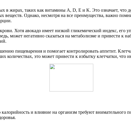
в жирах, таких как витамины A, D, E и K. Это означает, что д
х веществ. Однако, несмотря на все преимущества, важно помни
орции.
 крови. Хотя авокадо имеет низкий гликемический индекс, его 
едь, может негативно сказаться на метаболизме и привести к на
ий.
учшению пищеварения и помогает контролировать аппетит. Клетча
ших количествах, это может привести к избытку клетчатки, что 
го калорийность и влияние на организм требуют внимательного п
оровья.