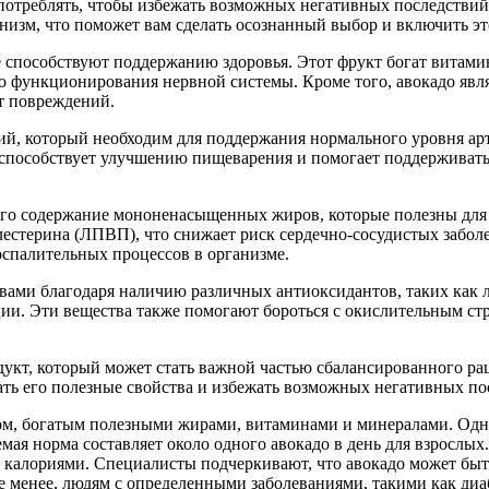
т употреблять, чтобы избежать возможных негативных последстви
анизм, что поможет вам сделать осознанный выбор и включить это
способствуют поддержанию здоровья. Этот фрукт богат витамин
о функционирования нервной системы. Кроме того, авокадо явл
т повреждений.
лий, который необходим для поддержания нормального уровня а
 способствует улучшению пищеварения и помогает поддерживать
его содержание мононенасыщенных жиров, которые полезны для
естерина (ЛПВП), что снижает риск сердечно-сосудистых забол
спалительных процессов в организме.
вами благодаря наличию различных антиоксидантов, таких как л
ии. Эти вещества также помогают бороться с окислительным стр
дукт, который может стать важной частью сбалансированного ра
ть его полезные свойства и избежать возможных негативных пос
ом, богатым полезными жирами, витаминами и минералами. Одна
мая норма составляет около одного авокадо в день для взрослых
 калориями. Специалисты подчеркивают, что авокадо может быть
менее, людям с определенными заболеваниями, такими как диабе