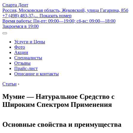
Спарта Дент
Россия, Московская область, Жуковский, улица Гагарина, 85б
+7 (498) 483-37-...
Показать номер
Время работы: Пн-пт: 09:00—19:00; сб-вс: 09:00—18:00
Закроемся в 19:00
Услуги и Цены
Фото
Акции
Специалисты
Отзывы
Прайс-лист
Описание и контакты
Статьи
›
Мумие — Натуральное Средство с
Широким Спектром Применения
Основные свойства и преимущества