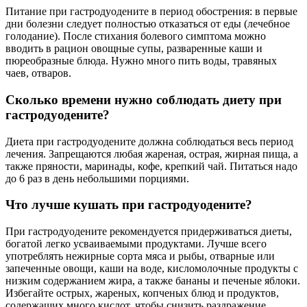
Питание при гастродуодените в период обострения: в первые
дни болезни следует полностью отказаться от еды (лечебное
голодание). После стихания болевого симптома можно
вводить в рацион овощные супы, разваренные каши и
пюреобразные блюда. Нужно много пить воды, травяных
чаев, отваров.
Сколько времени нужно соблюдать диету при
гастродуодените?
Диета при гастродуодените должна соблюдаться весь период
лечения. Запрещаются любая жареная, острая, жирная пища, а
также пряности, маринады, кофе, крепкий чай. Питаться надо
до 6 раз в день небольшими порциями.
Что лучше кушать при гастродуодените?
При гастродуодените рекомендуется придерживаться диеты,
богатой легко усваиваемыми продуктами. Лучше всего
употреблять нежирные сорта мяса и рыбы, отварные или
запеченные овощи, каши на воде, кисломолочные продукты с
низким содержанием жира, а также бананы и печеные яблоки.
Избегайте острых, жареных, копченых блюд и продуктов,
содержащих много кислот, чтобы снизить раздражение