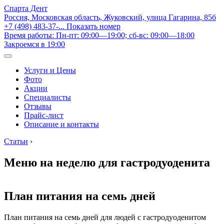
Спарта Дент
Россия, Московская область, Жуковский, улица Гагарина, 85б
+7 (498) 483-37-...
Показать номер
Время работы: Пн-пт: 09:00—19:00; сб-вс: 09:00—18:00
Закроемся в 19:00
Услуги и Цены
Фото
Акции
Специалисты
Отзывы
Прайс-лист
Описание и контакты
Статьи
›
Меню на неделю для гастродуоденита
План питания на семь дней
План питания на семь дней для людей с гастродуоденитом