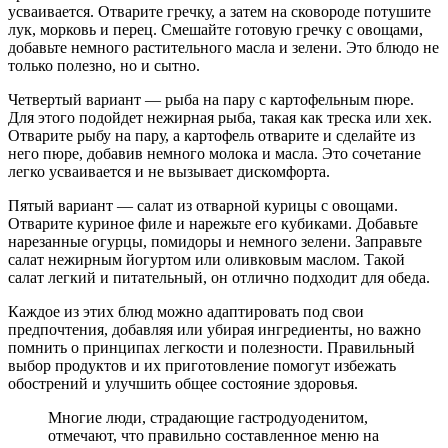
усваивается. Отварите гречку, а затем на сковороде потушите
лук, морковь и перец. Смешайте готовую гречку с овощами,
добавьте немного растительного масла и зелени. Это блюдо не
только полезно, но и сытно.
Четвертый вариант — рыба на пару с картофельным пюре.
Для этого подойдет нежирная рыба, такая как треска или хек.
Отварите рыбу на пару, а картофель отварите и сделайте из
него пюре, добавив немного молока и масла. Это сочетание
легко усваивается и не вызывает дискомфорта.
Пятый вариант — салат из отварной курицы с овощами.
Отварите куриное филе и нарежьте его кубиками. Добавьте
нарезанные огурцы, помидоры и немного зелени. Заправьте
салат нежирным йогуртом или оливковым маслом. Такой
салат легкий и питательный, он отлично подходит для обеда.
Каждое из этих блюд можно адаптировать под свои
предпочтения, добавляя или убирая ингредиенты, но важно
помнить о принципах легкости и полезности. Правильный
выбор продуктов и их приготовление помогут избежать
обострений и улучшить общее состояние здоровья.
Многие люди, страдающие гастродуоденитом,
отмечают, что правильно составленное меню на