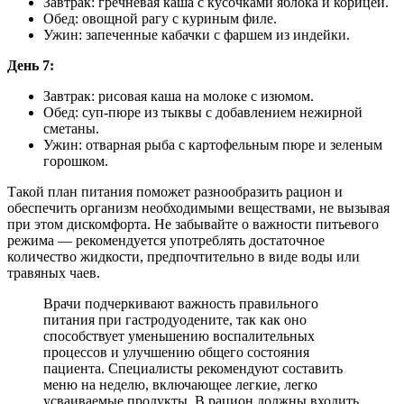
Завтрак: гречневая каша с кусочками яблока и корицей.
Обед: овощной рагу с куриным филе.
Ужин: запеченные кабачки с фаршем из индейки.
День 7:
Завтрак: рисовая каша на молоке с изюмом.
Обед: суп-пюре из тыквы с добавлением нежирной
сметаны.
Ужин: отварная рыба с картофельным пюре и зеленым
горошком.
Такой план питания поможет разнообразить рацион и
обеспечить организм необходимыми веществами, не вызывая
при этом дискомфорта. Не забывайте о важности питьевого
режима — рекомендуется употреблять достаточное
количество жидкости, предпочтительно в виде воды или
травяных чаев.
Врачи подчеркивают важность правильного
питания при гастродуодените, так как оно
способствует уменьшению воспалительных
процессов и улучшению общего состояния
пациента. Специалисты рекомендуют составить
меню на неделю, включающее легкие, легко
усваиваемые продукты. В рацион должны входить