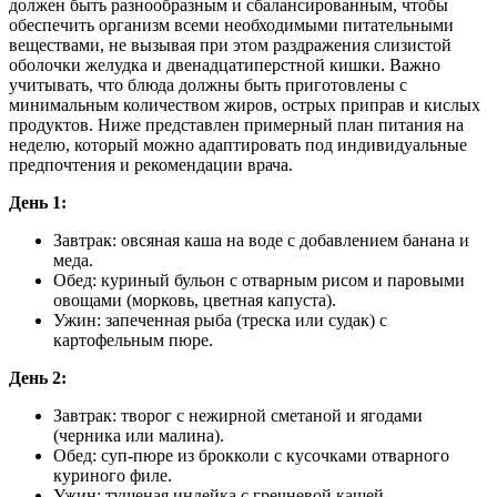
должен быть разнообразным и сбалансированным, чтобы
обеспечить организм всеми необходимыми питательными
веществами, не вызывая при этом раздражения слизистой
оболочки желудка и двенадцатиперстной кишки. Важно
учитывать, что блюда должны быть приготовлены с
минимальным количеством жиров, острых приправ и кислых
продуктов. Ниже представлен примерный план питания на
неделю, который можно адаптировать под индивидуальные
предпочтения и рекомендации врача.
День 1:
Завтрак: овсяная каша на воде с добавлением банана и
меда.
Обед: куриный бульон с отварным рисом и паровыми
овощами (морковь, цветная капуста).
Ужин: запеченная рыба (треска или судак) с
картофельным пюре.
День 2:
Завтрак: творог с нежирной сметаной и ягодами
(черника или малина).
Обед: суп-пюре из брокколи с кусочками отварного
куриного филе.
Ужин: тушеная индейка с гречневой кашей.