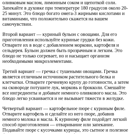
оливковым маслом, лимонным соком и щепоткой соли.
Запекайте в духовке при температуре 180 градусов около 20-
25 минут. Это блюдо богато омега-3 жирными кислотами и
витаминами, что положительно скажется на вашем
самочувствии.
Второй вариант — куриный бульон с овощами. Для его
приготовления используйте куриные грудки без кожи.
Отварите их в воде с добавлением моркови, картофеля и
сельдерея. Бульон должен быть прозрачным и легким. Это
блюдо не только согревает, но и насыщает организм
необходимыми микроэлементами.
Третий вариант — гречка с тушеными овощами. Гречка
является отличным источником растительного белка и
клетчатки. Отварите гречневую крупу до готовности, а затем
на сковороде потушите лук, морковь и брокколи. Смешайте
все ингредиенты и добавьте немного оливкового масла. Это
блюдо легко усваивается и не вызывает тяжести в желудке.
Четвертый вариант — картофельное пюре с куриным филе.
Отварите картофель и сделайте из него пюре, добавив
немного молока и масла. К куриному филе подойдет легкий
способ приготовления — отваривание или запекание.
Подавайте пюре с кусочками курицы, это сытное и полезное