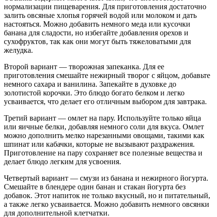
нормализации пищеварения. Для приготовления достаточно
залить овсяные хлопья горячей водой или молоком и дать
настояться. Можно добавить немного меда или кусочки
банана для сладости, но избегайте добавления орехов и
сухофруктов, так как они могут быть тяжеловатыми для
желудка.
Второй вариант — творожная запеканка. Для ее
приготовления смешайте нежирный творог с яйцом, добавьте
немного сахара и ванилина. Запекайте в духовке до
золотистой корочки. Это блюдо богато белком и легко
усваивается, что делает его отличным выбором для завтрака.
Третий вариант — омлет на пару. Используйте только яйца
или яичные белки, добавляя немного соли для вкуса. Омлет
можно дополнить мелко нарезанными овощами, такими как
шпинат или кабачки, которые не вызывают раздражения.
Приготовление на пару сохраняет все полезные вещества и
делает блюдо легким для усвоения.
Четвертый вариант — смузи из банана и нежирного йогурта.
Смешайте в блендере один банан и стакан йогурта без
добавок. Этот напиток не только вкусный, но и питательный,
а также легко усваивается. Можно добавить немного овсянки
для дополнительной клетчатки.