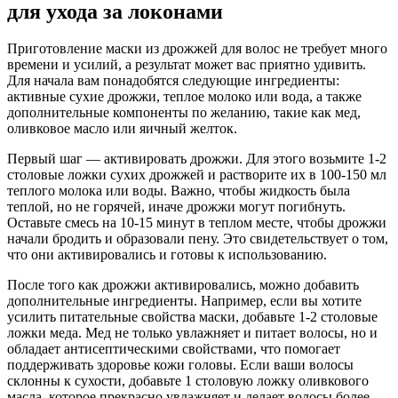
для ухода за локонами
Приготовление маски из дрожжей для волос не требует много
времени и усилий, а результат может вас приятно удивить.
Для начала вам понадобятся следующие ингредиенты:
активные сухие дрожжи, теплое молоко или вода, а также
дополнительные компоненты по желанию, такие как мед,
оливковое масло или яичный желток.
Первый шаг — активировать дрожжи. Для этого возьмите 1-2
столовые ложки сухих дрожжей и растворите их в 100-150 мл
теплого молока или воды. Важно, чтобы жидкость была
теплой, но не горячей, иначе дрожжи могут погибнуть.
Оставьте смесь на 10-15 минут в теплом месте, чтобы дрожжи
начали бродить и образовали пену. Это свидетельствует о том,
что они активировались и готовы к использованию.
После того как дрожжи активировались, можно добавить
дополнительные ингредиенты. Например, если вы хотите
усилить питательные свойства маски, добавьте 1-2 столовые
ложки меда. Мед не только увлажняет и питает волосы, но и
обладает антисептическими свойствами, что помогает
поддерживать здоровье кожи головы. Если ваши волосы
склонны к сухости, добавьте 1 столовую ложку оливкового
масла, которое прекрасно увлажняет и делает волосы более