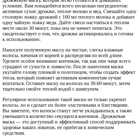
дрожжевую маску, которая легко готовится в домашних
условиях. Вам понадобятся всего несколько ингредиентов:
активные сухие дрожжи, теплое молоко и мед. Смешайте одну
столовую ложку дрожжей с 100 мл теплого молока и добавьте
одну чайную ложку меда. Дайте смеси настояться в теплом
месте около 30 минут, пока она не начнет пениться. Это
свидетельствует о том, что дрожжи активировались и готовы
к использованию.
Наносите полученную массу на чистые, слегка влажные
волосы, начиная от корней и распределяя по всей длине.
Уделите особое внимание кончикам, так как они чаще всего
страдают от сухости и ломкости. После нанесения маски
укутайте голову пленкой и полотенцем, чтобы создать эффект
тепла, который поможет активным компонентам лучше
впитаться. Оставьте маску на волосах на 30-60 минут, затем
тщательно смойте теплой водой с шампунем.
Регулярное использование такой маски не только укрепит
волосы, но и сделает их более эластичными и блестящими.
Вы заметите, что волосы станут легче укладываться, а также
уменьшится количество секущихся кончиков. Дрожжевая
маска — это доступный и эффективный способ поддерживать
здоровье ваших локонов, не прибегая к химическим
средствам.