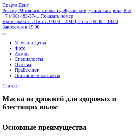
Спарта Дент
Россия, Московская область, Жуковский, улица Гагарина, 85б
+7 (498) 483-37-...
Показать номер
Время работы: Пн-пт: 09:00—19:00; сб-вс: 09:00—18:00
Закроемся в 19:00
Услуги и Цены
Фото
Акции
Специалисты
Отзывы
Прайс-лист
Описание и контакты
Статьи
›
Маска из дрожжей для здоровых и
блестящих волос
Основные преимущества