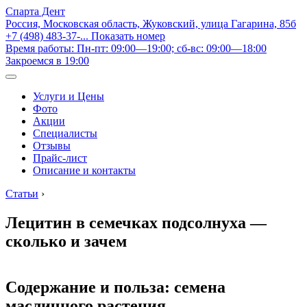
Спарта Дент
Россия, Московская область, Жуковский, улица Гагарина, 85б
+7 (498) 483-37-...
Показать номер
Время работы: Пн-пт: 09:00—19:00; сб-вс: 09:00—18:00
Закроемся в 19:00
Услуги и Цены
Фото
Акции
Специалисты
Отзывы
Прайс-лист
Описание и контакты
Статьи
›
Лецитин в семечках подсолнуха —
сколько и зачем
Содержание и польза: семена
масличного растения