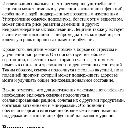
Исследования показывают, что регулярное употребление
лецитина может помочь в улучшении когнитивных функций,
особенно у людей, подверженных возрастным изменениям.
Употребление семечек подсолнуха, богатых этим веществом,
может снизить риск развития деменции и других
нейродегенеративных заболеваний. Лецитин также участвует
в синтезе ацетилхолина — нейромедиатора, который играет
ключевую роль в процессах памяти и обучения.
Кроме того, лецитин может помочь в борьбе со стрессом и
улучшении настроения. Он способствует выработке
серотонина, известного как “гормон счастья”, что может
помочь в снижении тревожности и депрессивных состояний.
Таким образом, семечки подсолнуха не только вкусный, но и
полезный продукт, который может поддерживать здоровье
мозга и улучшать общее психоэмоциональное состояние.
Важно отметить, что для достижения максимального эффекта
необходимо включать семечки подсолнуха в
сбалансированный рацион, сочетая их с другими продуктами,
богатыми витаминами и минералами. Это позволит
обеспечить организм всеми необходимыми веществами для
поддержания когнитивных функций на высоком уровне.
Вопрос-ответ