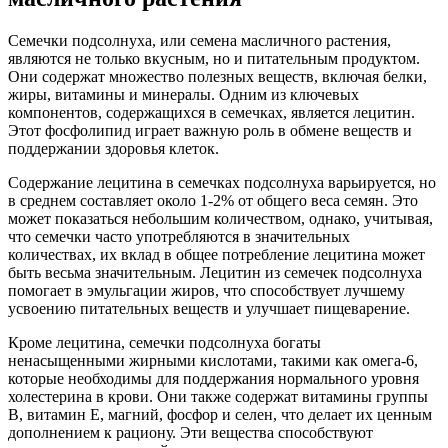
Семечки подсолнуха, или семена масличного растения,
являются не только вкусным, но и питательным продуктом.
Они содержат множество полезных веществ, включая белки,
жиры, витамины и минералы. Одним из ключевых
компонентов, содержащихся в семечках, является лецитин.
Этот фосфолипид играет важную роль в обмене веществ и
поддержании здоровья клеток.
Содержание лецитина в семечках подсолнуха варьируется, но
в среднем составляет около 1-2% от общего веса семян. Это
может показаться небольшим количеством, однако, учитывая,
что семечки часто употребляются в значительных
количествах, их вклад в общее потребление лецитина может
быть весьма значительным. Лецитин из семечек подсолнуха
помогает в эмульгации жиров, что способствует лучшему
усвоению питательных веществ и улучшает пищеварение.
Кроме лецитина, семечки подсолнуха богаты
ненасыщенными жирными кислотами, такими как омега-6,
которые необходимы для поддержания нормального уровня
холестерина в крови. Они также содержат витамины группы
B, витамин E, магний, фосфор и селен, что делает их ценным
дополнением к рациону. Эти вещества способствуют