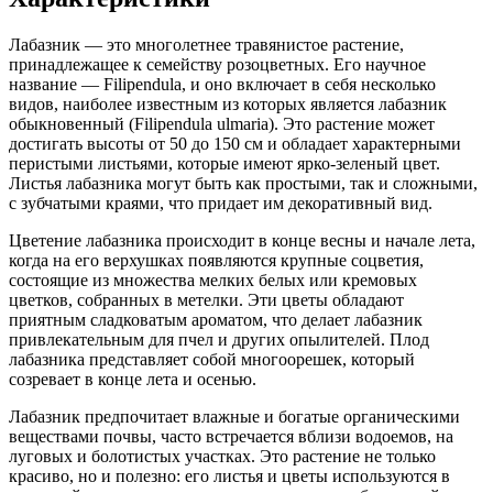
Лабазник — это многолетнее травянистое растение,
принадлежащее к семейству розоцветных. Его научное
название — Filipendula, и оно включает в себя несколько
видов, наиболее известным из которых является лабазник
обыкновенный (Filipendula ulmaria). Это растение может
достигать высоты от 50 до 150 см и обладает характерными
перистыми листьями, которые имеют ярко-зеленый цвет.
Листья лабазника могут быть как простыми, так и сложными,
с зубчатыми краями, что придает им декоративный вид.
Цветение лабазника происходит в конце весны и начале лета,
когда на его верхушках появляются крупные соцветия,
состоящие из множества мелких белых или кремовых
цветков, собранных в метелки. Эти цветы обладают
приятным сладковатым ароматом, что делает лабазник
привлекательным для пчел и других опылителей. Плод
лабазника представляет собой многоорешек, который
созревает в конце лета и осенью.
Лабазник предпочитает влажные и богатые органическими
веществами почвы, часто встречается вблизи водоемов, на
луговых и болотистых участках. Это растение не только
красиво, но и полезно: его листья и цветы используются в