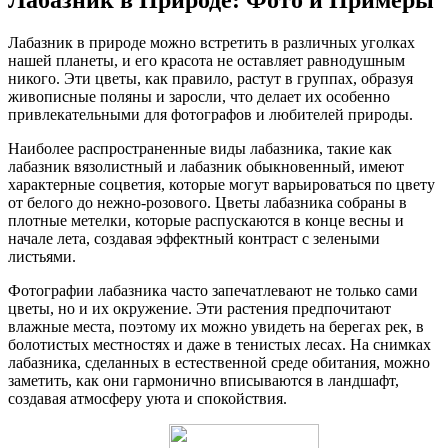
Лабазник в Природе: Фото и Примеры
Лабазник в природе можно встретить в различных уголках
нашей планеты, и его красота не оставляет равнодушным
никого. Эти цветы, как правило, растут в группах, образуя
живописные поляны и заросли, что делает их особенно
привлекательными для фотографов и любителей природы.
Наиболее распространенные виды лабазника, такие как
лабазник вязолистный и лабазник обыкновенный, имеют
характерные соцветия, которые могут варьироваться по цвету
от белого до нежно-розового. Цветы лабазника собраны в
плотные метелки, которые распускаются в конце весны и
начале лета, создавая эффектный контраст с зелеными
листьями.
Фотографии лабазника часто запечатлевают не только сами
цветы, но и их окружение. Эти растения предпочитают
влажные места, поэтому их можно увидеть на берегах рек, в
болотистых местностях и даже в тенистых лесах. На снимках
лабазника, сделанных в естественной среде обитания, можно
заметить, как они гармонично вписываются в ландшафт,
создавая атмосферу уюта и спокойствия.