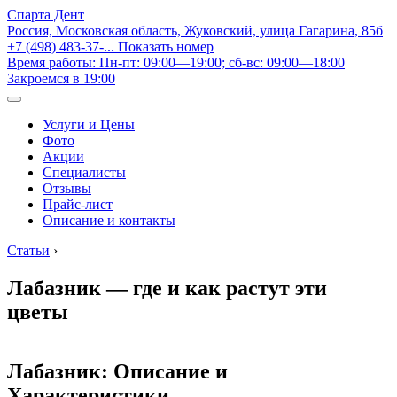
Спарта Дент
Россия, Московская область, Жуковский, улица Гагарина, 85б
+7 (498) 483-37-...
Показать номер
Время работы: Пн-пт: 09:00—19:00; сб-вс: 09:00—18:00
Закроемся в 19:00
Услуги и Цены
Фото
Акции
Специалисты
Отзывы
Прайс-лист
Описание и контакты
Статьи
›
Лабазник — где и как растут эти
цветы
Лабазник: Описание и
Характеристики