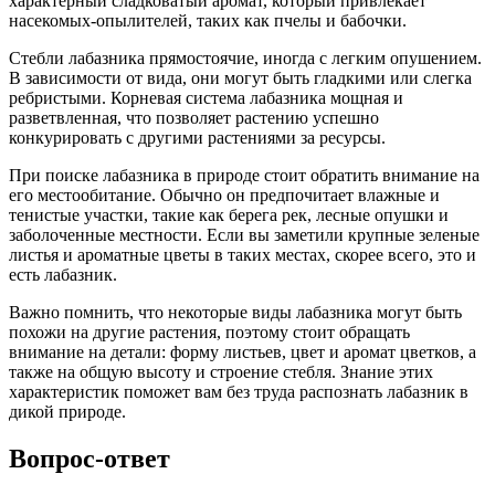
характерный сладковатый аромат, который привлекает
насекомых-опылителей, таких как пчелы и бабочки.
Стебли лабазника прямостоячие, иногда с легким опушением.
В зависимости от вида, они могут быть гладкими или слегка
ребристыми. Корневая система лабазника мощная и
разветвленная, что позволяет растению успешно
конкурировать с другими растениями за ресурсы.
При поиске лабазника в природе стоит обратить внимание на
его местообитание. Обычно он предпочитает влажные и
тенистые участки, такие как берега рек, лесные опушки и
заболоченные местности. Если вы заметили крупные зеленые
листья и ароматные цветы в таких местах, скорее всего, это и
есть лабазник.
Важно помнить, что некоторые виды лабазника могут быть
похожи на другие растения, поэтому стоит обращать
внимание на детали: форму листьев, цвет и аромат цветков, а
также на общую высоту и строение стебля. Знание этих
характеристик поможет вам без труда распознать лабазник в
дикой природе.
Вопрос-ответ