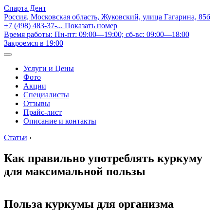
Спарта Дент
Россия, Московская область, Жуковский, улица Гагарина, 85б
+7 (498) 483-37-...
Показать номер
Время работы: Пн-пт: 09:00—19:00; сб-вс: 09:00—18:00
Закроемся в 19:00
Услуги и Цены
Фото
Акции
Специалисты
Отзывы
Прайс-лист
Описание и контакты
Статьи
›
Как правильно употреблять куркуму
для максимальной пользы
Польза куркумы для организма