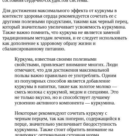
состояния сердечно-сосудистой системы.
Для достижения максимального эффекта от куркумы в
контексте здоровья сердца рекомендуется сочетать ее с
другими полезными продуктами, такими как черный перец,
который значительно увеличивает усвояемость куркумина.
Также важно помнить, что куркума не является заменой
традиционным методам лечения, и ее следует использовать
как дополнение к здоровому образу жизни и
сбалансированному питанию.
Куркума, известная своими полезными
свойствами, привлекает внимание многих. Люди
отмечают, что для достижения максимальной
пользы важно правильно ее употреблять. Одним
из популярных способов является добавление
куркумы в напитки, такие как золотое молоко —
смесь молока с куркумой, медом и специями. Это
не только вкусно, но и способствует лучшему
усвоению активного компонента — куркумина.
Некоторые рекомендуют сочетать куркуму с
черным перцем, так как пиперин, содержащийся в
перце, значительно увеличивает биодоступность
куркумина. Также стоит обратить внимание на
дозировку: оптимальная суточная норма