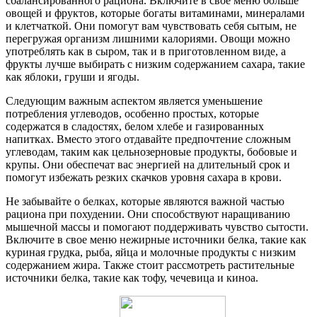
сбалансированного рациона. Включите в свое меню больше
овощей и фруктов, которые богаты витаминами, минералами
и клетчаткой. Они помогут вам чувствовать себя сытым, не
перегружая организм лишними калориями. Овощи можно
употреблять как в сыром, так и в приготовленном виде, а
фрукты лучше выбирать с низким содержанием сахара, такие
как яблоки, груши и ягоды.
Следующим важным аспектом является уменьшение
потребления углеводов, особенно простых, которые
содержатся в сладостях, белом хлебе и газированных
напитках. Вместо этого отдавайте предпочтение сложным
углеводам, таким как цельнозерновые продукты, бобовые и
крупы. Они обеспечат вас энергией на длительный срок и
помогут избежать резких скачков уровня сахара в крови.
Не забывайте о белках, которые являются важной частью
рациона при похудении. Они способствуют наращиванию
мышечной массы и помогают поддерживать чувство сытости.
Включите в свое меню нежирные источники белка, такие как
куриная грудка, рыба, яйца и молочные продукты с низким
содержанием жира. Также стоит рассмотреть растительные
источники белка, такие как тофу, чечевица и киноа.