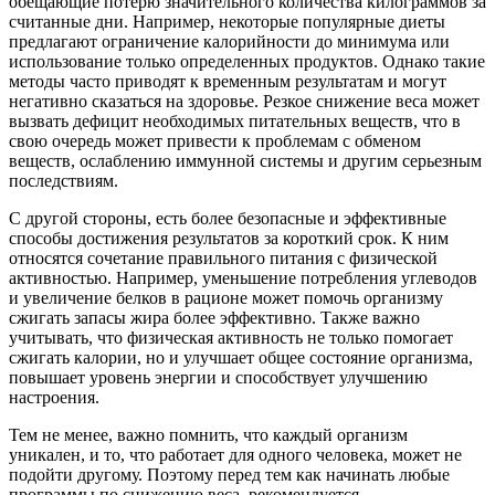
обещающие потерю значительного количества килограммов за
считанные дни. Например, некоторые популярные диеты
предлагают ограничение калорийности до минимума или
использование только определенных продуктов. Однако такие
методы часто приводят к временным результатам и могут
негативно сказаться на здоровье. Резкое снижение веса может
вызвать дефицит необходимых питательных веществ, что в
свою очередь может привести к проблемам с обменом
веществ, ослаблению иммунной системы и другим серьезным
последствиям.
С другой стороны, есть более безопасные и эффективные
способы достижения результатов за короткий срок. К ним
относятся сочетание правильного питания с физической
активностью. Например, уменьшение потребления углеводов
и увеличение белков в рационе может помочь организму
сжигать запасы жира более эффективно. Также важно
учитывать, что физическая активность не только помогает
сжигать калории, но и улучшает общее состояние организма,
повышает уровень энергии и способствует улучшению
настроения.
Тем не менее, важно помнить, что каждый организм
уникален, и то, что работает для одного человека, может не
подойти другому. Поэтому перед тем как начинать любые
программы по снижению веса, рекомендуется