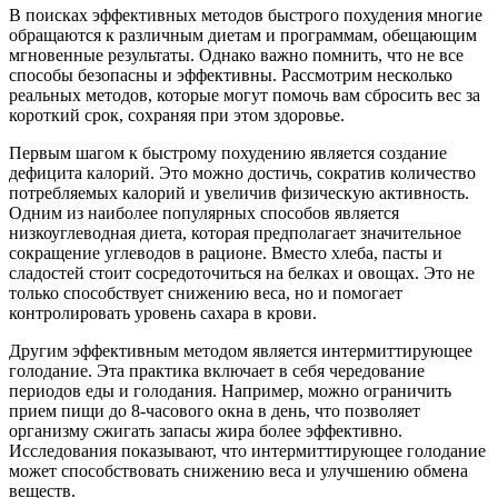
В поисках эффективных методов быстрого похудения многие
обращаются к различным диетам и программам, обещающим
мгновенные результаты. Однако важно помнить, что не все
способы безопасны и эффективны. Рассмотрим несколько
реальных методов, которые могут помочь вам сбросить вес за
короткий срок, сохраняя при этом здоровье.
Первым шагом к быстрому похудению является создание
дефицита калорий. Это можно достичь, сократив количество
потребляемых калорий и увеличив физическую активность.
Одним из наиболее популярных способов является
низкоуглеводная диета, которая предполагает значительное
сокращение углеводов в рационе. Вместо хлеба, пасты и
сладостей стоит сосредоточиться на белках и овощах. Это не
только способствует снижению веса, но и помогает
контролировать уровень сахара в крови.
Другим эффективным методом является интермиттирующее
голодание. Эта практика включает в себя чередование
периодов еды и голодания. Например, можно ограничить
прием пищи до 8-часового окна в день, что позволяет
организму сжигать запасы жира более эффективно.
Исследования показывают, что интермиттирующее голодание
может способствовать снижению веса и улучшению обмена
веществ.