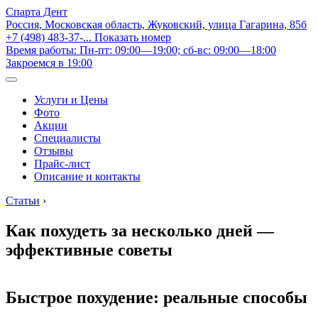
Спарта Дент
Россия, Московская область, Жуковский, улица Гагарина, 85б
+7 (498) 483-37-...
Показать номер
Время работы: Пн-пт: 09:00—19:00; сб-вс: 09:00—18:00
Закроемся в 19:00
Услуги и Цены
Фото
Акции
Специалисты
Отзывы
Прайс-лист
Описание и контакты
Статьи
›
Как похудеть за несколько дней —
эффективные советы
Быстрое похудение: реальные способы