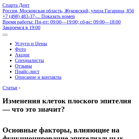
Спарта Дент
Россия, Московская область, Жуковский, улица Гагарина, 85б
+7 (498) 483-37-...
Показать номер
Время работы: Пн-пт: 09:00—19:00; сб-вс: 09:00—18:00
Закроемся в 19:00
Услуги и Цены
Фото
Акции
Специалисты
Отзывы
Прайс-лист
Описание и контакты
Статьи
›
Изменения клеток плоского эпителия
— что это значит?
Основные факторы, влияющие на
функционирование эпителиальных