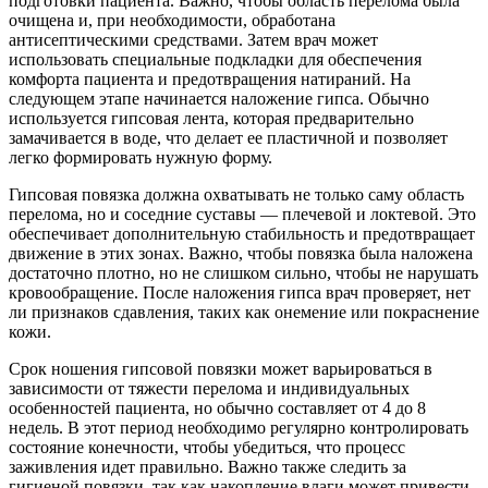
подготовки пациента. Важно, чтобы область перелома была
очищена и, при необходимости, обработана
антисептическими средствами. Затем врач может
использовать специальные подкладки для обеспечения
комфорта пациента и предотвращения натираний. На
следующем этапе начинается наложение гипса. Обычно
используется гипсовая лента, которая предварительно
замачивается в воде, что делает ее пластичной и позволяет
легко формировать нужную форму.
Гипсовая повязка должна охватывать не только саму область
перелома, но и соседние суставы — плечевой и локтевой. Это
обеспечивает дополнительную стабильность и предотвращает
движение в этих зонах. Важно, чтобы повязка была наложена
достаточно плотно, но не слишком сильно, чтобы не нарушать
кровообращение. После наложения гипса врач проверяет, нет
ли признаков сдавления, таких как онемение или покраснение
кожи.
Срок ношения гипсовой повязки может варьироваться в
зависимости от тяжести перелома и индивидуальных
особенностей пациента, но обычно составляет от 4 до 8
недель. В этот период необходимо регулярно контролировать
состояние конечности, чтобы убедиться, что процесс
заживления идет правильно. Важно также следить за
гигиеной повязки, так как накопление влаги может привести