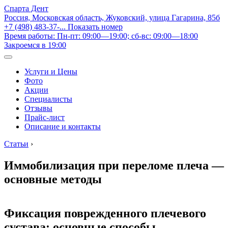
Спарта Дент
Россия, Московская область, Жуковский, улица Гагарина, 85б
+7 (498) 483-37-...
Показать номер
Время работы: Пн-пт: 09:00—19:00; сб-вс: 09:00—18:00
Закроемся в 19:00
Услуги и Цены
Фото
Акции
Специалисты
Отзывы
Прайс-лист
Описание и контакты
Статьи
›
Иммобилизация при переломе плеча —
основные методы
Фиксация поврежденного плечевого
сустава: основные способы