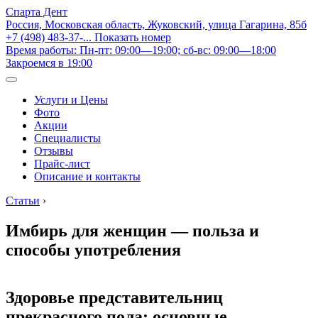
Спарта Дент
Россия, Московская область, Жуковский, улица Гагарина, 85б
+7 (498) 483-37-...
Показать номер
Время работы: Пн-пт: 09:00—19:00; сб-вс: 09:00—18:00
Закроемся в 19:00
Услуги и Цены
Фото
Акции
Специалисты
Отзывы
Прайс-лист
Описание и контакты
Статьи
›
Имбирь для женщин — польза и
способы употребления
Здоровье представительниц
прекрасного пола: основные