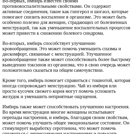
Во-первых, имбирь известен своими
противовоспалительными свойствами. Он содержит
активные соединения, такие как гингерол и шогаол, которые
помогают снизить воспаление в организме. Это может быть
особенно полезно для женщин, страдающих от болезненных
менструаций, так как уменьшение воспалительных процессов
может привести к снижению болевого синдрома.
Во-вторых, имбирь способствует улучшению
кровообращения. Это может помочь уменьшить спазмы и
дискомфорт, связанные с менструацией. Улучшенное
кровообращение также может способствовать более быстрому
выведению токсинов из организма, что в свою очередь может
положительно сказаться на общем самочувствии.
Кроме того, имбирь помогает справиться с тошнотой, которая
иногда сопровождает менструацию. Чай из имбиря или
просто кусочек свежего корня могут помочь успокоить
желудок и уменьшить неприятные ощущения.
Имбирь также может способствовать улучшению настроения.
Во время менструации многие женщины испытывают
перепады настроения, и имбирь, благодаря своим свойствам,
может помочь улучшить общее эмоциональное состояние. Он
стимулирует выработку серотонина, что может помочь
справиться с депрессивными настроениями и повысить