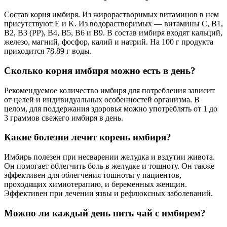
Состав корня имбиря. Из жирорастворимых витаминов в нем
присутствуют E и K. Из водорастворимых — витамины C, B1,
B2, B3 (PP), B4, B5, B6 и B9. В состав имбиря входят кальций,
железо, магний, фосфор, калий и натрий. На 100 г продукта
приходится 78.89 г воды.
Сколько корня имбиря можно есть в день?
Рекомендуемое количество имбиря для потребления зависит
от целей и индивидуальных особенностей организма. В
целом, для поддержания здоровья можно употреблять от 1 до
3 граммов свежего имбиря в день.
Какие болезни лечит корень имбиря?
Имбирь полезен при несварении желудка и вздутии живота.
Он помогает облегчить боль в желудке и тошноту. Он также
эффективен для облегчения тошноты у пациентов,
проходящих химиотерапию, и беременных женщин.
Эффективен при лечении язвы и рефлюксных заболеваний.
Можно ли каждый день пить чай с имбирем?