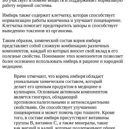
B6 участвует в обмене веществ и поддерживает нормальную
работу нервной системы.
Имбирь также содержит клетчатку, которая способствует
нормализации работы кишечника и улучшает пищеварение.
Клетчатка помогает предотвратить запоры и способствует
выведению токсинов из организма.
Таким образом, химический состав корня имбиря
представляет собой сложную комбинацию различных
компонентов, каждый из которых вносит свой вклад в его
полезные свойства. Понимание этих компонентов позволяет
более осознанно использовать имбирь в рационе и народной
медицине.
Врачи отмечают, что корень имбиря обладает
уникальным химическим составом, который
делает его ценным продуктом в медицине и
кулинарии. Основным активным компонентом
является гингерол, обладающий
противовоспалительными и антиоксидантными
свойствами. Он способствует улучшению
пищеварения и может помочь при тошноте. Кроме
того, в составе имбиря присутствуют витамины
группы B, витамин C, а также минералы, такие
как магний и калий, которые поддерживают общее