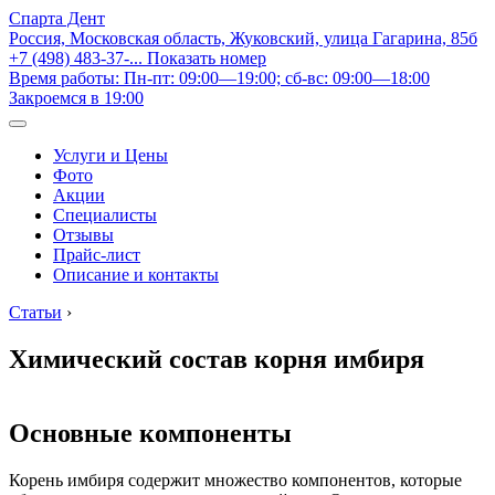
Спарта Дент
Россия, Московская область, Жуковский, улица Гагарина, 85б
+7 (498) 483-37-...
Показать номер
Время работы: Пн-пт: 09:00—19:00; сб-вс: 09:00—18:00
Закроемся в 19:00
Услуги и Цены
Фото
Акции
Специалисты
Отзывы
Прайс-лист
Описание и контакты
Статьи
›
Химический состав корня имбиря
Основные компоненты
Корень имбиря содержит множество компонентов, которые