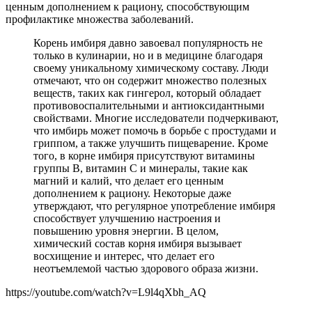
ценным дополнением к рациону, способствующим
профилактике множества заболеваний.
Корень имбиря давно завоевал популярность не
только в кулинарии, но и в медицине благодаря
своему уникальному химическому составу. Люди
отмечают, что он содержит множество полезных
веществ, таких как гингерол, который обладает
противовоспалительными и антиоксидантными
свойствами. Многие исследователи подчеркивают,
что имбирь может помочь в борьбе с простудами и
гриппом, а также улучшить пищеварение. Кроме
того, в корне имбиря присутствуют витамины
группы B, витамин C и минералы, такие как
магний и калий, что делает его ценным
дополнением к рациону. Некоторые даже
утверждают, что регулярное употребление имбиря
способствует улучшению настроения и
повышению уровня энергии. В целом,
химический состав корня имбиря вызывает
восхищение и интерес, что делает его
неотъемлемой частью здорового образа жизни.
https://youtube.com/watch?v=L9l4qXbh_AQ