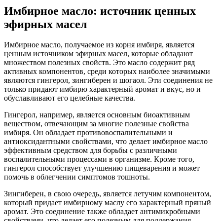
Имбирное масло: источник ценных
эфирных масел
Имбирное масло, получаемое из корня имбиря, является
ценным источником эфирных масел, которые обладают
множеством полезных свойств. Это масло содержит ряд
активных компонентов, среди которых наиболее значимыми
являются гингерол, зингиберен и шогаол. Эти соединения не
только придают имбирю характерный аромат и вкус, но и
обуславливают его целебные качества.
Гингерол, например, является основным биоактивным
веществом, отвечающим за многие полезные свойства
имбиря. Он обладает противовоспалительными и
антиоксидантными свойствами, что делает имбирное масло
эффективным средством для борьбы с различными
воспалительными процессами в организме. Кроме того,
гингерол способствует улучшению пищеварения и может
помочь в облегчении симптомов тошноты.
Зингиберен, в свою очередь, является летучим компонентом,
который придает имбирному маслу его характерный пряный
аромат. Это соединение также обладает антимикробными
свойствами, что делает его полезным для поддержания