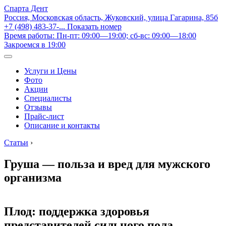
Спарта Дент
Россия, Московская область, Жуковский, улица Гагарина, 85б
+7 (498) 483-37-...
Показать номер
Время работы: Пн-пт: 09:00—19:00; сб-вс: 09:00—18:00
Закроемся в 19:00
Услуги и Цены
Фото
Акции
Специалисты
Отзывы
Прайс-лист
Описание и контакты
Статьи
›
Груша — польза и вред для мужского
организма
Плод: поддержка здоровья
представителей сильного пола