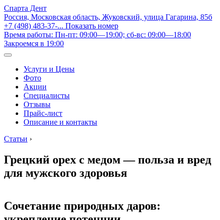
Спарта Дент
Россия, Московская область, Жуковский, улица Гагарина, 85б
+7 (498) 483-37-...
Показать номер
Время работы: Пн-пт: 09:00—19:00; сб-вс: 09:00—18:00
Закроемся в 19:00
Услуги и Цены
Фото
Акции
Специалисты
Отзывы
Прайс-лист
Описание и контакты
Статьи
›
Грецкий орех с медом — польза и вред
для мужского здоровья
Сочетание природных даров:
укрепление потенции