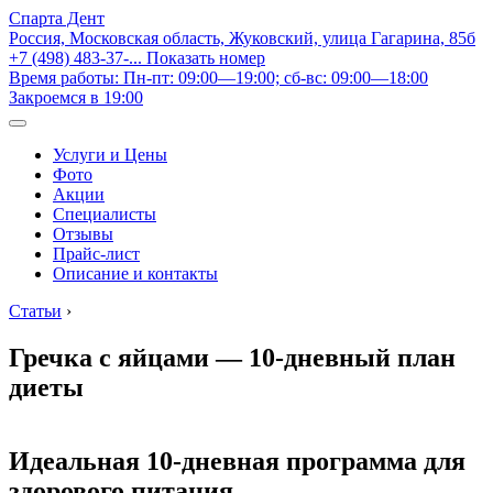
Спарта Дент
Россия, Московская область, Жуковский, улица Гагарина, 85б
+7 (498) 483-37-...
Показать номер
Время работы: Пн-пт: 09:00—19:00; сб-вс: 09:00—18:00
Закроемся в 19:00
Услуги и Цены
Фото
Акции
Специалисты
Отзывы
Прайс-лист
Описание и контакты
Статьи
›
Гречка с яйцами — 10-дневный план
диеты
Идеальная 10-дневная программа для
здорового питания