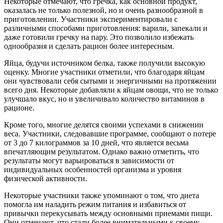
Некоторые отмечают, что гречка, как основной продукт,
оказалась не только полезной, но и очень разнообразной в
приготовлении. Участники экспериментировали с
различными способами приготовления: варили, запекали и
даже готовили гречку на пару. Это позволило избежать
однообразия и сделать рацион более интересным.
Яйца, будучи источником белка, также получили высокую
оценку. Многие участники отметили, что благодаря яйцам
они чувствовали себя сытыми и энергичными на протяжении
всего дня. Некоторые добавляли к яйцам овощи, что не только
улучшало вкус, но и увеличивало количество витаминов в
рационе.
Кроме того, многие делятся своими успехами в снижении
веса. Участники, следовавшие программе, сообщают о потере
от 3 до 7 килограммов за 10 дней, что является весьма
впечатляющим результатом. Однако важно отметить, что
результаты могут варьироваться в зависимости от
индивидуальных особенностей организма и уровня
физической активности.
Некоторые участники также упоминают о том, что диета
помогла им наладить режим питания и избавиться от
привычки перекусывать между основными приемами пищи.
Они отмечают, что стали более внимательными к своему