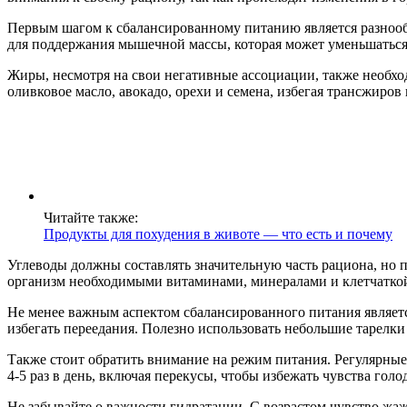
Первым шагом к сбалансированному питанию является разнообр
для поддержания мышечной массы, которая может уменьшаться 
Жиры, несмотря на свои негативные ассоциации, также необх
оливковое масло, авокадо, орехи и семена, избегая трансжиро
Читайте также:
Продукты для похудения в животе — что есть и почему
Углеводы должны составлять значительную часть рациона, но 
организм необходимыми витаминами, минералами и клетчаткой
Не менее важным аспектом сбалансированного питания являетс
избегать переедания. Полезно использовать небольшие тарелки
Также стоит обратить внимание на режим питания. Регулярные
4-5 раз в день, включая перекусы, чтобы избежать чувства голо
Не забывайте о важности гидратации. С возрастом чувство жаж