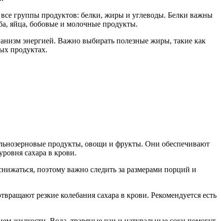
 все группы продуктов: белки, жиры и углеводы. Белки важны
ба, яйца, бобовые и молочные продукты.
анизм энергией. Важно выбирать полезные жиры, такие как
ых продуктах.
цельнозерновые продукты, овощи и фрукты. Они обеспечивают
ровня сахара в крови.
снижаться, поэтому важно следить за размерами порций и
вращают резкие колебания сахара в крови. Рекомендуется есть
ием жидкости. Вода, травяные чаи и натуральные соки помогут