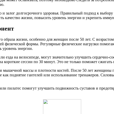
ью.
но и залог долгосрочного здоровья. Правильный подход к выбор
ить качество жизни, повысить уровень энергии и укрепить иммун
онент
о образа жизни, особенно для женщин после 50 лет. С возрасто
ей физической формы. Регулярные физические нагрузки помогают
ь уровень энергии.
ли езда на велосипеде, могут значительно улучшить сердечно-с
а короткие сессии по 30 минут. Это не только поможет сжигать 
 мышечной массы и плотности костей. После 50 лет женщины п
 как поднятие гантелей или использование тренажеров. Силовые
а или пилатес помогут улучшить подвижность суставов и предотв