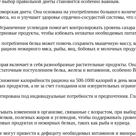
у выбор правильной диеты становится особенно важным.
морская диета. Она основана на употреблении большого количе
еса, но и улучшает здоровье сердечно-сосудистой системы, что 
граничение углеводов помогает контролировать уровень сахара 
зерновые продукты, чтобы избежать нехватки необходимых пита
 потребления белка может помочь сохранить мышечную массу, ко
в рацион нежирного мяса, рыбы, яиц, бобовых и молочных прод
торая включает в себя разнообразные растительные продукты. О
остаточным поступлением белка, железа и витаминов, особенно 
нижение калорийности рациона на 500-1000 калорий в день может
ых продуктов, а не за счет голодания или изнурительных ограни
аптирована под индивидуальные потребности и предпочтения. Гл
итывать изменения в организме, связанные с возрастом, при вы
белков, полезных жиров и углеводов, чтобы поддерживать урове
овых продуктах и нежирных белках, таких как рыба и курица.
ые могут привести к дефициту необходимых витаминов и минерал