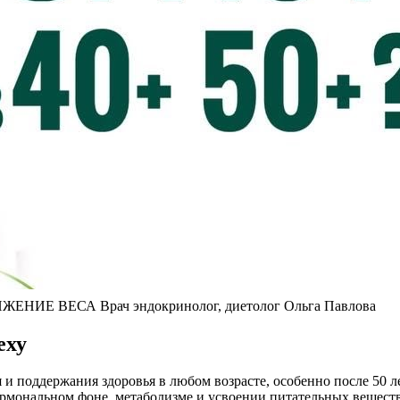
ИЕ ВЕСА Врач эндокринолог, диетолог Ольга Павлова
еху
 поддержания здоровья в любом возрасте, особенно после 50 ле
гормональном фоне, метаболизме и усвоении питательных веществ