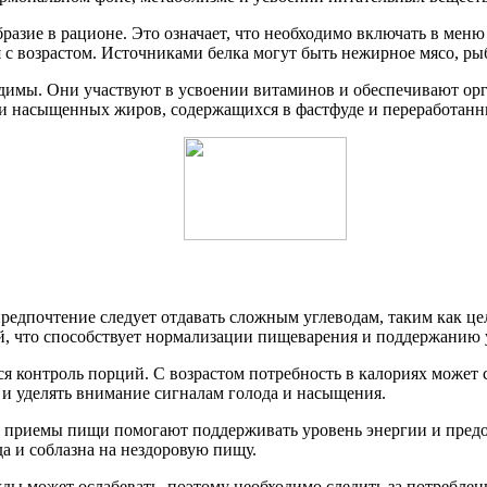
азие в рационе. Это означает, что необходимо включать в меню
с возрастом. Источниками белка могут быть нежирное мясо, ры
одимы. Они участвуют в усвоении витаминов и обеспечивают орг
в и насыщенных жиров, содержащихся в фастфуде и переработанн
предпочтение следует отдавать сложным углеводам, таким как 
, что способствует нормализации пищеварения и поддержанию у
я контроль порций. С возрастом потребность в калориях может 
 и уделять внимание сигналам голода и насыщения.
 приемы пищи помогают поддерживать уровень энергии и предот
да и соблазна на нездоровую пищу.
ды может ослабевать, поэтому необходимо следить за потреблен