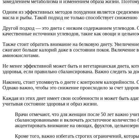
замедлением метаболизма и изменением образа жизни. Поэтом
Одним из эффективных методов похудения является средиземно
масла и рыбы. Такой подход не только способствует снижению в
Другой подход — это диета с низким содержанием углеводов. О
качественные источники углеводов, такие как овощи и цельно
Также стоит обратить внимание на белковую диету. Увеличение
сжигают больше калорий даже в состоянии покоя. Включение 
аминокислотами.
Не менее эффективной может быть и вегетарианская диета, ко
здоровья, если правильно сбалансирована. Важно следить за д
Наконец, стоит упомянуть о диете с контролем калорийности. С
Однако важно, чтобы это снижение происходило за счет здоров
Каждая из этих диет имеет свои особенности и может быть ад
учитывая состояние здоровья и образ жизни.
Врачи отмечают, что для женщин после 50 лет важно уч
сбалансированными и включать достаточное количество 
акцентировать внимание на овощах, фруктов, цельнозерн
Кроме того, важно избегать строгих ограничений, котор