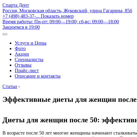
Спарта Дент
Россия, Московская область, Жуковский, улица Гагарина, 85б
+7 (498) 483-37-...
Показать номер
Время работы: Пн-пт: 09:00—19:00; сб-вс: 09:00—18:00
Закроемся в 19:00
Услуги и Цены
Фото
Акции
Специалисты
Отзывы
Прайс-лист
Описание и контакты
Статьи
›
Эффективные диеты для женщин после 
Диеты для женщин после 50: эффектив
В возрасте после 50 лет многие женщины начинают сталкивать