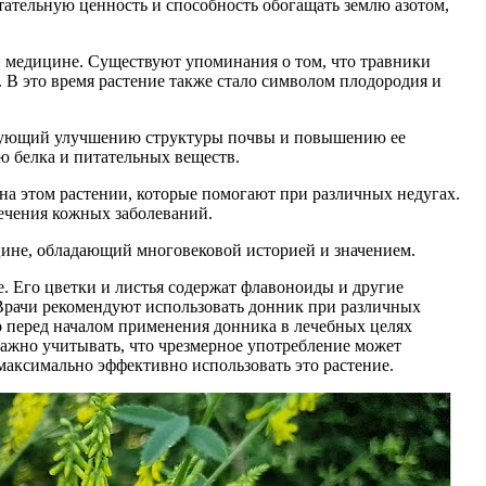
тательную ценность и способность обогащать землю азотом,
ной медицине. Существуют упоминания о том, что травники
 В это время растение также стало символом плодородия и
ствующий улучшению структуры почвы и повышению ее
ю белка и питательных веществ.
на этом растении, которые помогают при различных недугах.
ечения кожных заболеваний.
ицине, обладающий многовековой историей и значением.
. Его цветки и листья содержат флавоноиды и другие
Врачи рекомендуют использовать донник при различных
то перед началом применения донника в лечебных целях
важно учитывать, что чрезмерное употребление может
аксимально эффективно использовать это растение.