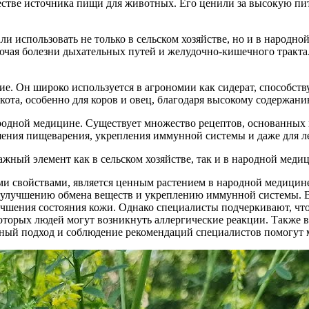
естве источника пищи для животных. Его ценили за высокую пи
али использовать не только в сельском хозяйстве, но и в народ
ючая болезни дыхательных путей и желудочно-кишечного тракта.
ние. Он широко используется в агрономии как сидерат, способ
кота, особенно для коров и овец, благодаря высокому содержани
ародной медицине. Существует множество рецептов, основанных 
шения пищеварения, укрепления иммунной системы и даже для л
важный элемент как в сельском хозяйстве, так и в народной мед
и свойствами, является ценным растением в народной медицине
т улучшению обмена веществ и укреплению иммунной системы. 
улучшения состояния кожи. Однако специалисты подчеркивают, ч
екоторых людей могут возникнуть аллергические реакции. Также 
ный подход и соблюдение рекомендаций специалистов помогут м