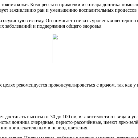
тояния кожи. Компрессы и примочки из отвара донника помогаю
твует заживлению ран и уменьшению воспалительных процессов 
сосудистую систему. Он помогает снизить уровень холестерина 
ых заболеваний и поддержания общего здоровья.
 целях рекомендуется проконсультироваться с врачом, так как 
т достигать высоты от 30 до 100 см, в зависимости от вида и ус
стья донника очередные, перисто-рассечённые, имеют ярко-зелё
бенно привлекательным в период цветения.