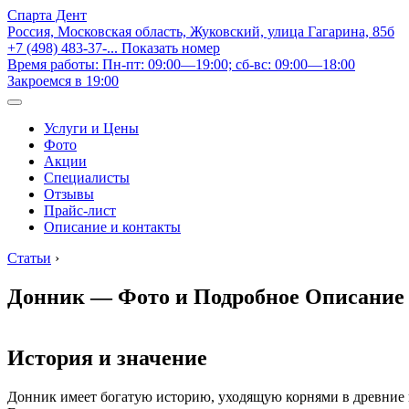
Спарта Дент
Россия, Московская область, Жуковский, улица Гагарина, 85б
+7 (498) 483-37-...
Показать номер
Время работы: Пн-пт: 09:00—19:00; сб-вс: 09:00—18:00
Закроемся в 19:00
Услуги и Цены
Фото
Акции
Специалисты
Отзывы
Прайс-лист
Описание и контакты
Статьи
›
Донник — Фото и Подробное Описание
История и значение
Донник имеет богатую историю, уходящую корнями в древние вр