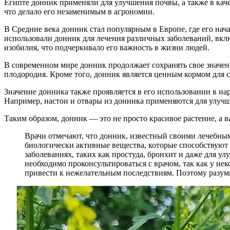
Египте донник применяли для улучшения почвы, а также в кач
что делало его незаменимым в агрономии.
В Средние века донник стал популярным в Европе, где его нач
использовали донник для лечения различных заболеваний, вкл
изобилия, что подчеркивало его важность в жизни людей.
В современном мире донник продолжает сохранять свое значе
плодородия. Кроме того, донник является ценным кормом для с
Значение донника также проявляется в его использовании в н
Например, настои и отвары из донника применяются для улуч
Таким образом, донник — это не просто красивое растение, а 
Врачи отмечают, что донник, известный своими лечебным
биологически активные вещества, которые способствую
заболеваниях, таких как простуда, бронхит и даже для 
необходимо проконсультироваться с врачом, так как у н
привести к нежелательным последствиям. Поэтому разум