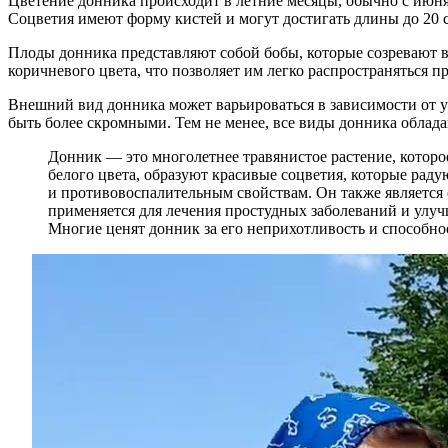
Цветение донника происходит в летние месяцы, обычно с июня 
Соцветия имеют форму кистей и могут достигать длины до 20 
Плоды донника представляют собой бобы, которые созревают в 
коричневого цвета, что позволяет им легко распространяться 
Внешний вид донника может варьироваться в зависимости от ус
быть более скромными. Тем не менее, все виды донника облада
Донник — это многолетнее травянистое растение, которо
белого цвета, образуют красивые соцветия, которые раду
и противовоспалительным свойствам. Он также является
применяется для лечения простудных заболеваний и улуч
Многие ценят донник за его неприхотливость и способнос