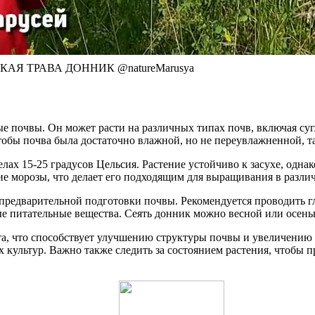
 ТРАВА ДОННИК @natureMarusya​
 почвы. Он может расти на различных типах почв, включая сугл
обы почва была достаточно влажной, но не переувлажненной, та
ах 15-25 градусов Цельсия. Растение устойчиво к засухе, однако
е морозы, что делает его подходящим для выращивания в разли
 предварительной подготовки почвы. Рекомендуется проводить г
е питательные вещества. Сеять донник можно весной или осенью
та, что способствует улучшению структуры почвы и увеличению е
ультур. Важно также следить за состоянием растения, чтобы пр