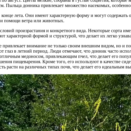
по август. Цветы мелкие, собраны в густые соцветия, которые м
см. Пыльца донника привлекает множество насекомых, особенно п
конце лета. Они имеют характерную форму и могут содержать от
при помощи ветра или животных.
ловий произрастания и конкретного вида. Некоторые сорта имею
ют характерной формой и структурой, что делает их легко узна
е привлекает внимание не только своим внешним видом, но и п
ют глаз в летний период. Люди отмечают, что донник часто исп
 отличным медоносом, привлекающим пчел, что делает его попу
шения пищеварения. Кроме того, его используют в качестве сид
ть расти на различных типах почв, что делает его идеальным в