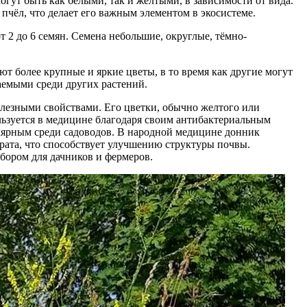
огут быть как белыми, так и желтыми, в зависимости от вида.
чёл, что делает его важным элементом в экосистеме.
 2 до 6 семян. Семена небольшие, округлые, тёмно-
т более крупные и яркие цветы, в то время как другие могут
ваемыми среди других растений.
олезными свойствами. Его цветки, обычно желтого или
ользуется в медицине благодаря своим антибактериальным
лярным среди садоводов. В народной медицине донник
ерата, что способствует улучшению структуры почвы.
ыбором для дачников и фермеров.