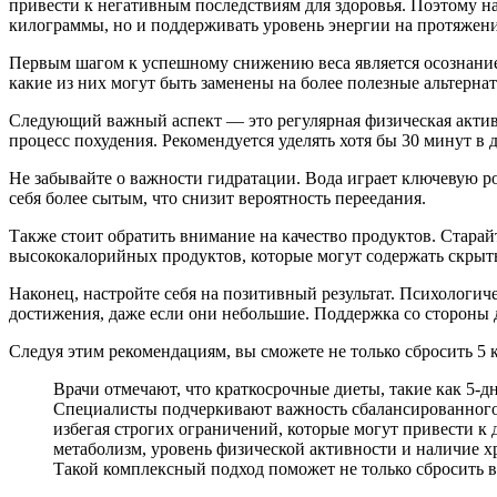
привести к негативным последствиям для здоровья. Поэтому н
килограммы, но и поддерживать уровень энергии на протяжени
Первым шагом к успешному снижению веса является осознание 
какие из них могут быть заменены на более полезные альтерна
Следующий важный аспект — это регулярная физическая активн
процесс похудения. Рекомендуется уделять хотя бы 30 минут в 
Не забывайте о важности гидратации. Вода играет ключевую р
себя более сытым, что снизит вероятность переедания.
Также стоит обратить внимание на качество продуктов. Стара
высококалорийных продуктов, которые могут содержать скрыт
Наконец, настройте себя на позитивный результат. Психологич
достижения, даже если они небольшие. Поддержка со стороны д
Следуя этим рекомендациям, вы сможете не только сбросить 5 к
Врачи отмечают, что краткосрочные диеты, такие как 5-
Специалисты подчеркивают важность сбалансированного 
избегая строгих ограничений, которые могут привести 
метаболизм, уровень физической активности и наличие х
Такой комплексный подход поможет не только сбросить в