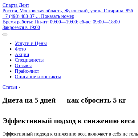
Спарта Дент
Россия, Московская область, Жуковский, улица Гагарина, 85б
+7 (498) 483-37-...
Показать номер
Время работы: Пн-пт: 09:00—19:00; сб-вс: 09:00—18:00
Закроемся в 19:00
Услуги и Цены
Фото
Акции
Специалисты
Отзывы
Прайс-лист
Описание и контакты
Статьи
›
Диета на 5 дней — как сбросить 5 кг
Эффективный подход к снижению веса
Эффективный подход к снижению веса включает в себя не тольк