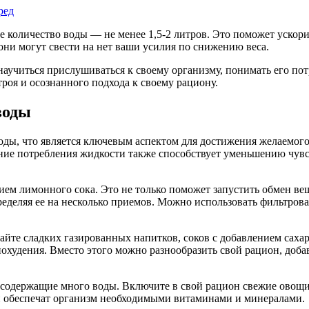
ред
е количество воды — не менее 1,5-2 литров. Это поможет ускор
 они могут свести на нет ваши усилия по снижению веса.
научиться прислушиваться к своему организму, понимать его по
троя и осознанного подхода к своему рациону.
воды
ды, что является ключевым аспектом для достижения желаемого 
е потребления жидкости также способствует уменьшению чувства
нием лимонного сока. Это не только поможет запустить обмен в
пределяя ее на несколько приемов. Можно использовать фильтров
айте сладких газированных напитков, соков с добавлением сахар
охудения. Вместо этого можно разнообразить свой рацион, добав
, содержащие много воды. Включите в свой рацион свежие овощи
 и обеспечат организм необходимыми витаминами и минералами.