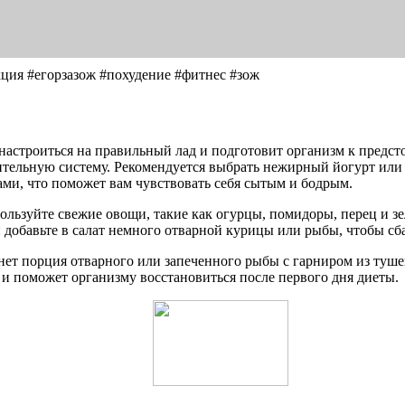
кция #егорзазож #похудение #фитнес #зож
астроиться на правильный лад и подготовит организм к предсто
ительную систему. Рекомендуется выбрать нежирный йогурт или
ами, что поможет вам чувствовать себя сытым и бодрым.
ользуйте свежие овощи, такие как огурцы, помидоры, перец и з
: добавьте в салат немного отварной курицы или рыбы, чтобы с
ет порция отварного или запеченного рыбы с гарниром из туше
о и поможет организму восстановиться после первого дня диеты.