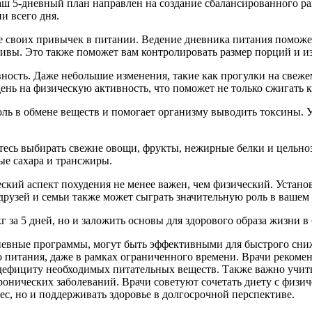
аш 5-дневный план направлен на создание сбалансированного ра
и всего дня.
своих привычек в питании. Ведение дневника питания поможет 
тивы. Это также поможет вам контролировать размер порций и из
ость. Даже небольшие изменения, такие как прогулки на свежем 
день на физическую активность, что поможет не только сжигать 
оль в обмене веществ и помогает организму выводить токсины. 
йтесь выбирать свежие овощи, фрукты, нежирные белки и цельн
ые сахара и трансжиры.
еский аспект похудения не менее важен, чем физический. Устано
рузей и семьи также может сыграть значительную роль в вашем 
г за 5 дней, но и заложить основы для здорового образа жизни в
дневные программы, могут быть эффективными для быстрого сниж
питания, даже в рамках ограниченного времени. Врачи рекомен
к дефициту необходимых питательных веществ. Также важно учи
ронических заболеваний. Врачи советуют сочетать диету с физич
ес, но и поддерживать здоровье в долгосрочной перспективе.