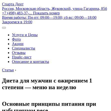
Спарта Дент
Россия, Московская область, Жуковский, улица Гагарина, 85б
+7 (498) 483-37-...
Показать номер
Время работы: Пн-пт: 09:00—19:00; сб-вс: 09:00—18:00
Закроемся в 19:00
Услуги и Цены
Фото
Акции
Специалисты
Отзывы
Прайс-лист
Описание и контакты
Статьи
›
Диета для мужчин с ожирением 1
степени — меню на неделю
Основные принципы питания при
избыточном весе