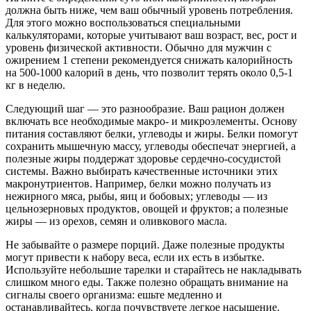
должна быть ниже, чем ваш обычный уровень потребления.
Для этого можно воспользоваться специальными
калькуляторами, которые учитывают ваш возраст, вес, рост и
уровень физической активности. Обычно для мужчин с
ожирением 1 степени рекомендуется снижать калорийность
на 500-1000 калорий в день, что позволит терять около 0,5-1
кг в неделю.
Следующий шаг — это разнообразие. Ваш рацион должен
включать все необходимые макро- и микроэлементы. Основу
питания составляют белки, углеводы и жиры. Белки помогут
сохранить мышечную массу, углеводы обеспечат энергией, а
полезные жиры поддержат здоровье сердечно-сосудистой
системы. Важно выбирать качественные источники этих
макронутриентов. Например, белки можно получать из
нежирного мяса, рыбы, яиц и бобовых; углеводы — из
цельнозерновых продуктов, овощей и фруктов; а полезные
жиры — из орехов, семян и оливкового масла.
Не забывайте о размере порций. Даже полезные продукты
могут привести к набору веса, если их есть в избытке.
Используйте небольшие тарелки и старайтесь не накладывать
слишком много еды. Также полезно обращать внимание на
сигналы своего организма: ешьте медленно и
останавливайтесь, когда почувствуете легкое насыщение.