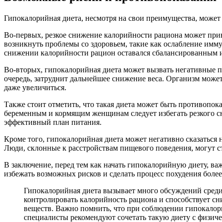
Гипокалорийная диета, несмотря на свои преимущества, может
Во-первых, резкое снижение калорийности рациона может при
возникнуть проблемы со здоровьем, такие как ослабление имму
снижении калорийности рацион оставался сбалансированным 
Во-вторых, гипокалорийная диета может вызвать негативные п
очередь, затруднит дальнейшее снижение веса. Организм може
даже увеличиться.
Также стоит отметить, что такая диета может быть противопок
беременным и кормящим женщинам следует избегать резкого сн
эффективный план питания.
Кроме того, гипокалорийная диета может негативно сказаться
Люди, склонные к расстройствам пищевого поведения, могут с
В заключение, перед тем как начать гипокалорийную диету, в
избежать возможных рисков и сделать процесс похудения боле
Гипокалорийная диета вызывает много обсуждений среди
контролировать калорийность рациона и способствует с
веществ. Важно помнить, что при соблюдении гипокалор
специалисты рекомендуют сочетать такую диету с физиче