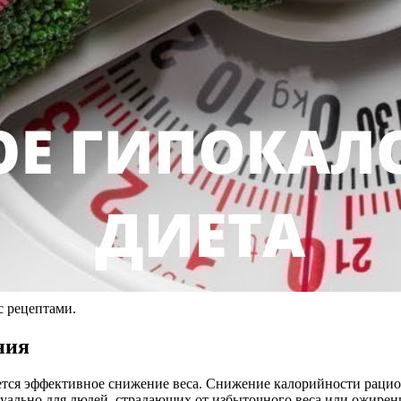
с рецептами.
ния
ся эффективное снижение веса. Снижение калорийности рациона
туально для людей, страдающих от избыточного веса или ожирени