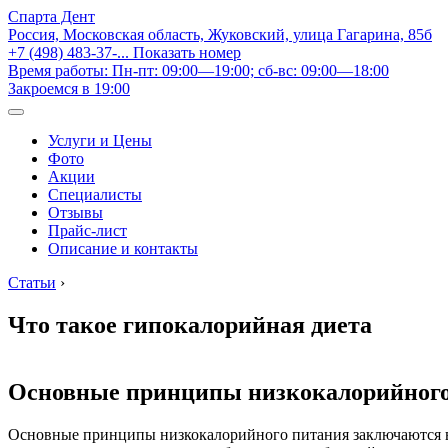
Спарта Дент
Россия, Московская область, Жуковский, улица Гагарина, 85б
+7 (498) 483-37-...
Показать номер
Время работы: Пн-пт: 09:00—19:00; сб-вс: 09:00—18:00
Закроемся в 19:00
Услуги и Цены
Фото
Акции
Специалисты
Отзывы
Прайс-лист
Описание и контакты
Статьи
›
Что такое гипокалорийная диета
Основные принципы низкокалорийного
Основные принципы низкокалорийного питания заключаются в з