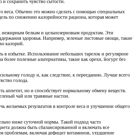
о и сохранить чувство сытости.
го веса. Обычно это можно сделать с помощью специальных
 цель по снижению калорийности рациона, которая может
м, нежирным белкам и цельнозерновым продуктам. Эти
ддержания здоровья. Например, зеленые листовые овощи, такие
во калорий.
ть в избытке. Использование небольших тарелок и регулярное
 более полезные альтернативы, такие как орехи, йогурт без
ильному голоду и, как следствие, к перееданию. Лучше всего
вство голода.
ть аппетит, но и способствует нормальному обмену веществ.
зеленый чай или травяные настои.
ь желаемых результатов в контроле веса и улучшении общего
ельно ниже суточной нормы. Такой подход часто
диета должна быть сбалансированной и включать все
ым проблемам, включая дефицит витаминов, ухудшение