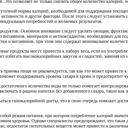
. Это позволяет не только снизить общее количество калорий, н
суточной нормы калорий, необходимой для поддержания текуще
 активности и другие факторы. После этого следует установить
дивидуальных потребностей и желаемых результатов.
родуктов. Основное внимание следует уделять овощам, фрукта
о витаминов, минералов и антиоксидантов, необходимых для по
тки и витаминов, при этом они содержат минимальное количест
вые продукты могут привести к набору веса, если их употребля
 избегать высококалорийных закусок и сладостей, заменяя их на
приемы пищи не рекомендуется, так как это может привести к с
поможет поддерживать уровень сахара в крови и предотвратит чу
достаточного количества воды не только помогает контролирова
 включать в рацион напитки без добавленного сахара, такие как 
ься гипокалорийной диеты, что в свою очередь поможет достич
 собой режим питания, при котором потребление калорий значит
ояния здоровья. Однако специалисты предупреждают, что такая 
ае, недостаток питательных веществ может привести к различн