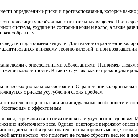
 нести определенные риски и противопоказания, которые важно 
вести к дефициту необходимых питательных веществ. При недо
нной системы, ухудшение состояния кожи и волос, а также разви
и разнообразным.
оследствия для обмена веществ. Длительное ограничение калори
т адаптироваться к низкому уровню калорий, и при возвращении
азана людям с определенными заболеваниями. Например, людям с
ижения калорийности. В таких случаях важно проконсультирова
 на психоэмоциональном состоянии. Ограничение калорий может 
толкнуться с риском усугубления своих проблем.
ажно тщательно оценить свои индивидуальные особенности и сос
е безопасным и эффективным.
 людей, стремящихся к снижению веса и улучшению здоровья. М
нижению избыточного веса. Однако, некоторые выражают опасен
ийной диеты необходимо тщательно планировать меню, чтобы и
ской активностью, что помогает не только сбросить вес, но и п