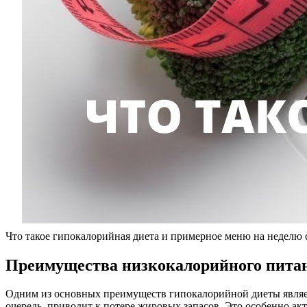
Что такое гипокалорийная диета и примерное меню на неделю 
Преимущества низкокалорийного пита
Одним из основных преимуществ гипокалорийной диеты являет
очередь, приводит к потере жировых запасов. Это особенно ак