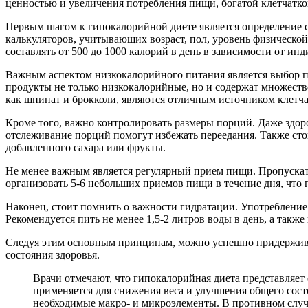
ценностью и увеличения потребления пищи, богатой клетчаткой
Первым шагом к гипокалорийной диете является определение 
калькуляторов, учитывающих возраст, пол, уровень физической
составлять от 500 до 1000 калорий в день в зависимости от ин
Важным аспектом низкокалорийного питания является выбор п
продукты не только низкокалорийные, но и содержат множеств
как шпинат и брокколи, являются отличным источником клетча
Кроме того, важно контролировать размеры порций. Даже здоро
отслеживание порций помогут избежать переедания. Также стоит
добавленного сахара или фрукты.
Не менее важным является регулярный прием пищи. Пропускать 
организовать 5-6 небольших приемов пищи в течение дня, что 
Наконец, стоит помнить о важности гидратации. Употребление 
Рекомендуется пить не менее 1,5-2 литров воды в день, а также
Следуя этим основным принципам, можно успешно придерживат
состояния здоровья.
Врачи отмечают, что гипокалорийная диета представляет
применяется для снижения веса и улучшения общего сост
необходимые макро- и микроэлементы. В противном случ