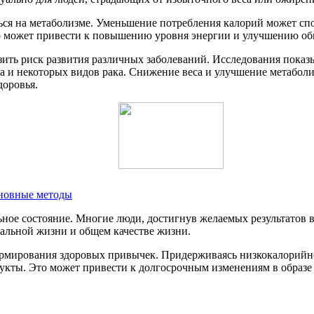
ься на метаболизме. Уменьшение потребления калорий может сп
то может привести к повышению уровня энергии и улучшению об
зить риск развития различных заболеваний. Исследования пока
па и некоторых видов рака. Снижение веса и улучшение метабол
доровья.
новные методы
ное состояние. Многие люди, достигнув желаемых результатов 
иальной жизни и общем качестве жизни.
ормирования здоровых привычек. Придерживаясь низкокалорийно
дукты. Это может привести к долгосрочным изменениям в образе