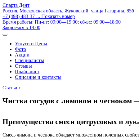
Спарта Дент
Россия, Московская область, Жуковский, улица Гагарина, 85б
+7 (498) 483-37-...
Показать номер
Время работы: Пн-пт: 09:00—19:00; сб-вс: 09:00—18:00
Закроемся в 19:00
Услуги и Цены
Фото
Акции
Специалисты
Отзывы
Прайс-лист
Описание и контакты
Статьи
›
Чистка сосудов с лимоном и чесноком 
Преимущества смеси цитрусовых и лук
Смесь лимона и чеснока обладает множеством полезных свойс