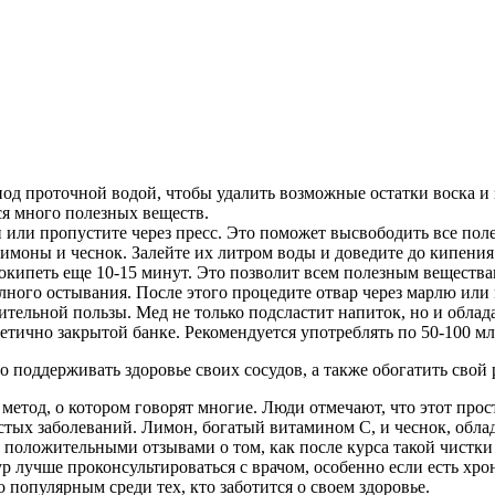
од проточной водой, чтобы удалить возможные остатки воска и
ся много полезных веществ.
 или пропустите через пресс. Это поможет высвободить все пол
имоны и чеснок. Залейте их литром воды и доведите до кипения 
покипеть еще 10-15 минут. Это позволит всем полезным вещества
лного остывания. После этого процедите отвар через марлю или 
ительной пользы. Мед не только подсластит напиток, но и обла
тично закрытой банке. Рекомендуется употреблять по 50-100 мл 
о поддерживать здоровье своих сосудов, а также обогатить сво
метод, о котором говорят многие. Люди отмечают, что этот про
истых заболеваний. Лимон, богатый витамином C, и чеснок, об
 положительными отзывами о том, как после курса такой чистки
 лучше проконсультироваться с врачом, особенно если есть хрон
 популярным среди тех, кто заботится о своем здоровье.