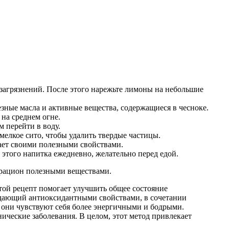
 загрязнений. После этого нарежьте лимоны на небольшие
езные масла и активные вещества, содержащиеся в чесноке.
на среднем огне.
м перейти в воду.
мелкое сито, чтобы удалить твердые частицы.
дает своими полезными свойствами.
этого напитка ежедневно, желательно перед едой.
й рацион полезными веществами.
стой рецепт помогает улучшить общее состояние
ладающий антиоксидантными свойствами, в сочетании
 они чувствуют себя более энергичными и бодрыми.
ические заболевания. В целом, этот метод привлекает