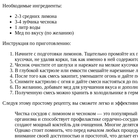
Необходимые ингредиенты:
2-3 средних лимона
3-4 зубчика чеснока
1 литр воды
Мед по вкусу (по желанию)
Инструкция по приготовлению:
Начните с подготовки лимонов. Тщательно промойте их п
кусочки, не удаляя корки, так как именно в ней содержит
Чеснок очистите от шелухи и нарежьте на мелкие кусочки
В глубокой кастрюле или емкости смешайте нарезанные л
После того как смесь закипит, уменьшите огонь и дайте 
Снимите кастрюлю с огня и дайте смеси настояться до по
По желанию, добавьте мед для улучшения вкуса и дополн
Полученную смесь можно хранить в холодильнике в герме
Следуя этому простому рецепту, вы сможете легко и эффективн
Чистка сосудов с лимоном и чесноком — это популярный 
организма и способствует профилактике сердечно-сосуд
создают мощный коктейль для очищения. Многие делятся
Однако стоит помнить, что перед началом любых процедур
внимание своей доступностью и простотой, что делает его