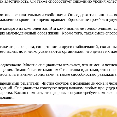
их эластичность. Он также способствует снижению уровня холест
противовоспалительными свойствами. Он содержит аллицин — в
азжижению крови, что предотвращает образование тромбов и улу
 каждого из компонентов. Эта комбинация не только очищает со
щих малоподвижный образ жизни. Кроме того, такая смесь спосо
тике атеросклероза, гипертонии и других заболеваний, связанн
езопасны, но и легко усваиваются организмом, что делает их ид
неоднозначно. Многие специалисты отмечают, что лимон и чесно
щения. Лимон богат витамином C и антиоксидантами, что спосо
овоспалительными свойствами, а также способностью разжижать 
народными рецептами. Чистка сосудов с помощью лимона и чесн
ндаций. Специалисты советуют перед началом любых процедур п
арства. Важно помнить, что здоровье сосудов требует комплекс
дования.