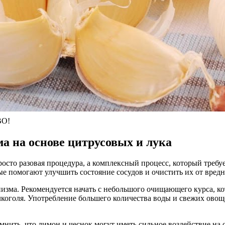
ВО!
 на основе цитрусовых и лука
росто разовая процедура, а комплексный процесс, который треб
е помогают улучшить состояние сосудов и очистить их от вред
зма. Рекомендуется начать с небольшого очищающего курса, кот
алкоголя. Употребление большего количества воды и свежих овощ
нить, что лимон и чеснок могут иметь сильное воздействие на о