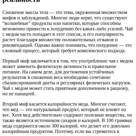
Снижение массы тела — это тема, окруженная множеством
мифов и заблуждений. Многие люди верят, что существуют
“волшебные” продукты или напитки, которые способны
мгновенно привести к похудению без каких-либо усилий. Чай
с медом часто попадает в этот список, и его популярность
растет благодаря множеству положительных отзывов и
рекомендаций. Однако важно понимать, что похудение — это
сложный процесс, который требует комплексного подхода.
Первый миф заключается в том, что употребление чая с медом
может заменить физическую активность и правильное
питание. На самом деле, для достижения устойчивых
результатов в снижении веса необходимо сочетание
сбалансированной диеты и регулярных физических нагрузок.
Чай с медом может стать приятным дополнением к рациону,
но не панацеей.
Второй миф касается калорийности меда. Многие считают,
что мед — это натуральный продукт, который не влияет на
вес. Хотя мед действительно содержит полезные вещества, он
также является источником сахаров и калорий. В 100 граммах
меда содержится около 300 калорий, что делает его довольно
калорийным продуктом. Поэтому, если вы стремитесь к