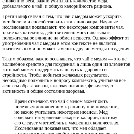
снижению веса, важно учитывать количество меда,
добавляемого в чай, и общую калорийность рациона.
Третий миф связан с тем, что чай с медом может ускорить
метаболизм и способствовать сжиганию жира. Научные
исследования показывают, что некоторые компоненты чая,
такие как катехины, действительно могут оказывать
положительное влияние на обмен веществ. Однако эффект от
употребления чая с медом в этом контексте не является
значительным и не может заменить другие методы похудения.
Таким образом, важно осознавать, что чай с медом — это не
волшебное средство для похудения, а лишь один из элементов,
который может поддержать ваш путь к здоровью и
стройности. Чтобы добиться желаемых результатов,
необходимо подходить к вопросу комплексно, учитывая все
аспекты образа жизни, включая питание, физическую
активность и общее состояние здоровья.
Врачи отмечают, что чай с медом может быть
полезным дополнением к рациону при похудении,
но важно учитывать некоторые нюансы. Мед
содержит натуральные сахара и калории, поэтому
его следует употреблять в умеренных количествах.
Исследования показывают, что мед обладает
антиоксидантными свойствами и может улучшать