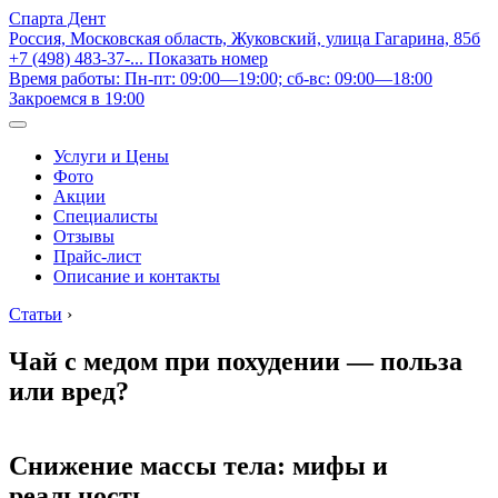
Спарта Дент
Россия, Московская область, Жуковский, улица Гагарина, 85б
+7 (498) 483-37-...
Показать номер
Время работы: Пн-пт: 09:00—19:00; сб-вс: 09:00—18:00
Закроемся в 19:00
Услуги и Цены
Фото
Акции
Специалисты
Отзывы
Прайс-лист
Описание и контакты
Статьи
›
Чай с медом при похудении — польза
или вред?
Снижение массы тела: мифы и
реальность