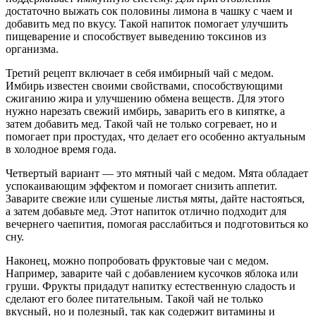
достаточно выжать сок половины лимона в чашку с чаем и
добавить мед по вкусу. Такой напиток помогает улучшить
пищеварение и способствует выведению токсинов из
организма.
Третий рецепт включает в себя имбирный чай с медом.
Имбирь известен своими свойствами, способствующими
сжиганию жира и улучшению обмена веществ. Для этого
нужно нарезать свежий имбирь, заварить его в кипятке, а
затем добавить мед. Такой чай не только согревает, но и
помогает при простудах, что делает его особенно актуальным
в холодное время года.
Четвертый вариант — это мятный чай с медом. Мята обладает
успокаивающим эффектом и помогает снизить аппетит.
Заварите свежие или сушеные листья мяты, дайте настояться,
а затем добавьте мед. Этот напиток отлично подходит для
вечернего чаепития, помогая расслабиться и подготовиться ко
сну.
Наконец, можно попробовать фруктовые чаи с медом.
Например, заварите чай с добавлением кусочков яблока или
груши. Фрукты придадут напитку естественную сладость и
сделают его более питательным. Такой чай не только
вкусный, но и полезный, так как содержит витамины и