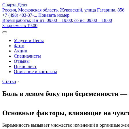
Спарта Дент
Россия, Московская область, Жуковский, улица Гагарина, 85б
+7 (498) 483-37-...
Показать номер
Время работы: Пн-пт: 09:00—19:00; сб-вс: 09:00—18:00
Закроемся в 19:00
Услуги и Цены
Фото
Акции
Специалисты
Отзывы
Прайс-лист
Описание и контакты
Статьи
›
Боль в левом боку при беременности —
Основные факторы, влияющие на чувст
Беременность вызывает множество изменений в организме жен