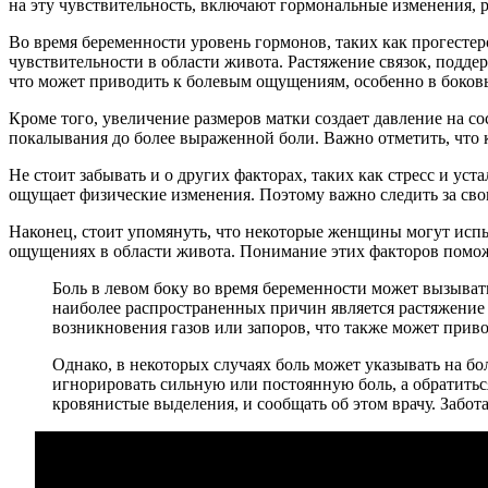
на эту чувствительность, включают гормональные изменения, р
Во время беременности уровень гормонов, таких как прогестер
чувствительности в области живота. Растяжение связок, подде
что может приводить к болевым ощущениям, особенно в боковы
Кроме того, увеличение размеров матки создает давление на с
покалывания до более выраженной боли. Важно отметить, что 
Не стоит забывать и о других факторах, таких как стресс и ус
ощущает физические изменения. Поэтому важно следить за сво
Наконец, стоит упомянуть, что некоторые женщины могут испыт
ощущениях в области живота. Понимание этих факторов помож
Боль в левом боку во время беременности может вызыват
наиболее распространенных причин является растяжение 
возникновения газов или запоров, что также может при
Однако, в некоторых случаях боль может указывать на б
игнорировать сильную или постоянную боль, а обратить
кровянистые выделения, и сообщать об этом врачу. Забот