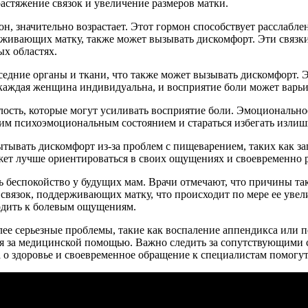
астяжение связок и увеличение размеров матки.
он, значительно возрастает. Этот гормон способствует расслаб
рживающих матку, также может вызывать дискомфорт. Эти связки, 
х областях.
оседние органы и ткани, что также может вызывать дискомфорт. 
каждая женщина индивидуальна, и восприятие боли может варьи
талость, которые могут усиливать восприятие боли. Эмоциональн
им психоэмоциональным состоянием и стараться избегать излишн
ывать дискомфорт из-за проблем с пищеварением, таких как зап
ет лучше ориентироваться в своих ощущениях и своевременно 
ь беспокойство у будущих мам. Врачи отмечают, что причины т
связок, поддерживающих матку, что происходит по мере ее увел
водить к болевым ощущениям.
олее серьезные проблемы, такие как воспаление аппендикса или 
ся за медицинской помощью. Важно следить за сопутствующими с
а о здоровье и своевременное обращение к специалистам помогут 