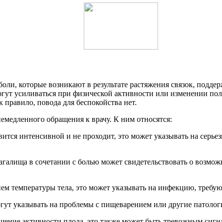
ли, которые возникают в результате растяжения связок, поддер
гут усиливаться при физической активности или изменении пол
к правило, повода для беспокойства нет.
медленного обращения к врачу. К ним относятся:
овится интенсивной и не проходит, это может указывать на серь
агалища в сочетании с болью может свидетельствовать о возмо
ием температуры тела, это может указывать на инфекцию, треб
огут указывать на проблемы с пищеварением или другие патолог
шение активности плода, это также может быть тревожным сигна