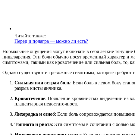
Читайте также:
Перец и подагра — можно ли есть?
Нормальные ощущения могут включать в себя легкие тянущие бо
пищеварения. Эти боли обычно носят временный характер и мо
симптомами, такими как кровотечение или сильная боль, то, ка
Однако существуют и тревожные симптомы, которые требуют не
Сильная или острая боль
: Если боль в левом боку стан
разрыв кисты яичника.
Кровотечение
: Появление кровянистых выделений из вл
плацентарная недостаточность.
Лихорадка и озноб
: Если боль сопровождается повышен
Тошнота и рвота
: Эти симптомы в сочетании с болью м
Изменение в движениях плода
: Если вы заметили умень