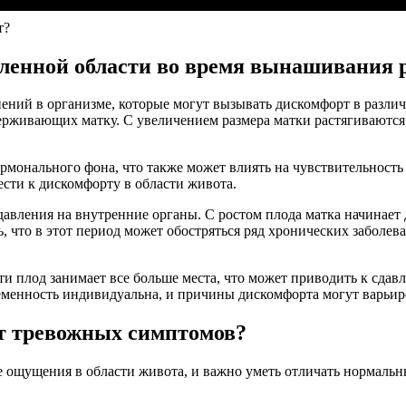
т?
еленной области во время вынашивания 
ний в организме, которые могут вызывать дискомфорт в различ
ддерживающих матку. С увеличением размера матки растягиваютс
рмонального фона, что также может влиять на чувствительность 
ести к дискомфорту в области живота.
давления на внутренние органы. С ростом плода матка начинает 
что в этот период может обостряться ряд хронических заболева
сти плод занимает все больше места, что может приводить к сда
ременность индивидуальна, и причины дискомфорта могут варьи
т тревожных симптомов?
ощущения в области живота, и важно уметь отличать нормальн