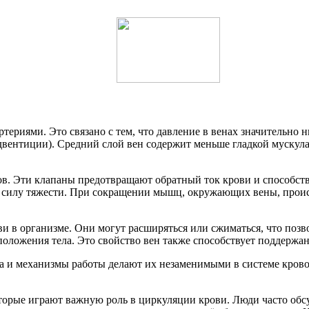
ериями. Это связано с тем, что давление в венах значительно ни
двентиции). Средний слой вен содержит меньше гладкой мускула
ов. Эти клапаны предотвращают обратный ток крови и способст
ть силу тяжести. При сокращении мышц, окружающих вены, прои
ви в организме. Они могут расширяться или сжиматься, что поз
положения тела. Это свойство вен также способствует поддержа
а и механизмы работы делают их незаменимыми в системе крово
торые играют важную роль в циркуляции крови. Люди часто обсу