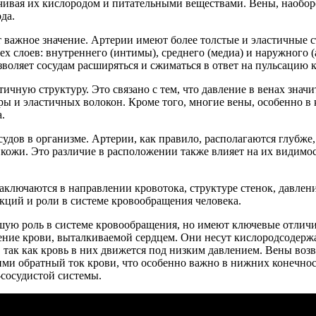
чивая их кислородом и питательными веществами. Вены, наоборот
да.
важное значение. Артерии имеют более толстые и эластичные ст
ех слоев: внутреннего (интимы), среднего (медиа) и наружного
зволяет сосудам расширяться и сжиматься в ответ на пульсацию 
ичную структуру. Это связано с тем, что давление в венах значи
уры и эластичных волокон. Кроме того, многие вены, особенно 
.
удов в организме. Артерии, как правило, располагаются глубже,
и кожи. Это различие в расположении также влияет на их видимо
аключаются в направлении кровотока, структуре стенок, давлен
ций и роли в системе кровообращения человека.
ую роль в системе кровообращения, но имеют ключевые отличия
ение крови, выталкиваемой сердцем. Они несут кислородсодержа
, так как кровь в них движется под низким давлением. Вены во
и обратный ток крови, что особенно важно в нижних конечнос
сосудистой системы.