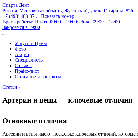
Спарта Дент
Россия, Московская область, Жуковский, улица Гагарина, 85б
+7 (498) 483-37-...
Показать номер
Время работы: Пн-пт: 09:00—19:00; сб-вс: 09:00—18:00
Закроемся в 19:00
Услуги и Цены
Фото
Акции
Специалисты
Отзывы
Прайс-лист
Описание и контакты
Статьи
›
Артерии и вены — ключевые отличия
Основные отличия
Артерии и вены имеют несколько ключевых отличий, которые о