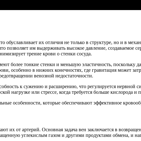
 обуславливает их отличия не только в структуре, но и в механ
 что позволяет им выдерживать высокое давление, создаваемое 
нимизирует трение крови о стенки сосуда.
меют более тонкие стенки и меньшую эластичность, поскольку да
ви, особенно в нижних конечностях, где гравитация может затр
редотвращении венозной недостаточности.
бность к сужению и расширению, что регулируется нервной сис
кой нагрузке или стрессе, когда требуется больше кислорода и
ьные особенности, которые обеспечивают эффективное кровообр
 их от артерий. Основная задача вен заключается в возвращени
огащенную углекислым газом и другими продуктами обмена, и нап