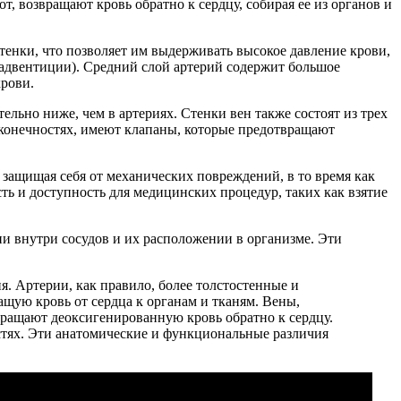
, возвращают кровь обратно к сердцу, собирая ее из органов и
енки, что позволяет им выдерживать высокое давление крови,
 (адвентиции). Средний слой артерий содержит большое
крови.
тельно ниже, чем в артериях. Стенки вен также состоят из трех
в конечностях, имеют клапаны, которые предотвращают
 защищая себя от механических повреждений, в то время как
сть и доступность для медицинских процедур, таких как взятие
ии внутри сосудов и их расположении в организме. Эти
. Артерии, как правило, более толстостенные и
щую кровь от сердца к органам и тканям. Вены,
звращают деоксигенированную кровь обратно к сердцу.
тях. Эти анатомические и функциональные различия