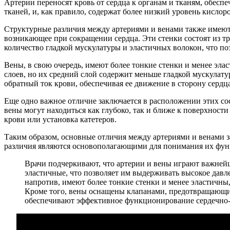
Артерии переносят кровь от сердца к органам и тканям, обеспе
тканей, и, как правило, содержат более низкий уровень кислоро
Структурные различия между артериями и венами также имеют 
возникающее при сокращении сердца. Эти стенки состоят из тр
количество гладкой мускулатуры и эластичных волокон, что по
Вены, в свою очередь, имеют более тонкие стенки и менее эласт
слоев, но их средний слой содержит меньше гладкой мускулат
обратный ток крови, обеспечивая ее движение в сторону сердца
Еще одно важное отличие заключается в расположении этих сос
вены могут находиться как глубоко, так и ближе к поверхност
крови или установка катетеров.
Таким образом, основные отличия между артериями и венами з
различия являются основополагающими для понимания их функ
Врачи подчеркивают, что артерии и вены играют важнейш
эластичные, что позволяет им выдерживать высокое давл
напротив, имеют более тонкие стенки и менее эластичны
Кроме того, вены оснащены клапанами, предотвращающим
обеспечивают эффективное функционирование сердечно-