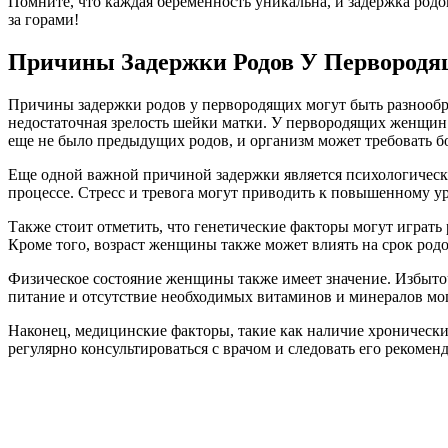
Помните, что каждая беременность уникальна, и задержка родо
за горами!
Причины Задержки Родов У Первород
Причины задержки родов у первородящих могут быть разнообр
недостаточная зрелость шейки матки. У первородящих женщин ше
еще не было предыдущих родов, и организм может требовать б
Еще одной важной причиной задержки является психологическ
процессе. Стресс и тревога могут приводить к повышенному ур
Также стоит отметить, что генетические факторы могут играть
Кроме того, возраст женщины также может влиять на срок родо
Физическое состояние женщины также имеет значение. Избыточ
питание и отсутствие необходимых витаминов и минералов могу
Наконец, медицинские факторы, такие как наличие хронических
регулярно консультироваться с врачом и следовать его рекомен