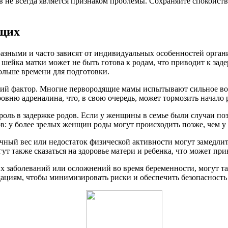
в не всегда является признаком проблемы. Сохраняйте спокойст
ящих
азными и часто зависят от индивидуальных особенностей орга
йка матки может не быть готова к родам, что приводит к задерж
ольше времени для подготовки.
ий фактор. Многие первородящие мамы испытывают сильное волне
овню адреналина, что, в свою очередь, может тормозить начало 
 роль в задержке родов. Если у женщины в семье были случаи п
в: у более зрелых женщин роды могут происходить позже, чем у
ный вес или недостаток физической активности могут замедлит
т также сказаться на здоровье матери и ребенка, что может прив
 заболеваний или осложнений во время беременности, могут так
дациям, чтобы минимизировать риски и обеспечить безопасность к