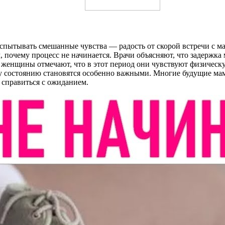
пытывать смешанные чувства — радость от скорой встречи с ма
м, почему процесс не начинается. Врачи объясняют, что задержк
е женщины отмечают, что в этот период они чувствуют физическ
му состоянию становятся особенно важными. Многие будущие м
 справиться с ожиданием.