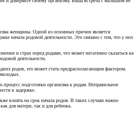
вие и доверяйте своему организму. Ваша встреча с малышом не
низма женщины. Одной из основных причин является
ке начала родовой деятельности. Это связано с тем, что у них
ние и страх перед родами, что может негативно сказаться на
родовой деятельности.
оздних родов, это может стать предрасполагающим фактором.
 молодых.
ь процесс подготовки организма к родам. Неправильное
ести к задержке.
же влиять на срок начала родов. В таких случаях важно
ак для матери, так и для ребенка.