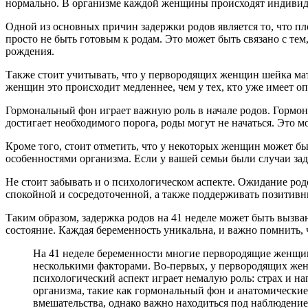
нормально. В организме каждой женщины происходят индивиду
Одной из основных причин задержки родов является то, что пл
просто не быть готовым к родам. Это может быть связано с тем
рождения.
Также стоит учитывать, что у первородящих женщин шейка мат
женщин это происходит медленнее, чем у тех, кто уже имеет о
Гормональный фон играет важную роль в начале родов. Гормон
достигает необходимого порога, роды могут не начаться. Это м
Кроме того, стоит отметить, что у некоторых женщин может б
особенностями организма. Если у вашей семьи были случаи за
Не стоит забывать и о психологическом аспекте. Ожидание род
спокойной и сосредоточенной, а также поддерживать позитивн
Таким образом, задержка родов на 41 неделе может быть вызв
состояние. Каждая беременность уникальна, и важно помнить, ч
На 41 неделе беременности многие первородящие женщины
несколькими факторами. Во-первых, у первородящих женщ
психологический аспект играет немалую роль: страх и н
организма, такие как гормональный фон и анатомические 
вмешательства, однако важно находиться под наблюдени