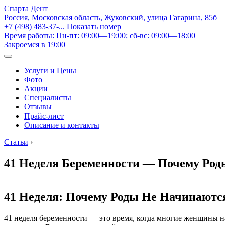
Спарта Дент
Россия, Московская область, Жуковский, улица Гагарина, 85б
+7 (498) 483-37-...
Показать номер
Время работы: Пн-пт: 09:00—19:00; сб-вс: 09:00—18:00
Закроемся в 19:00
Услуги и Цены
Фото
Акции
Специалисты
Отзывы
Прайс-лист
Описание и контакты
Статьи
›
41 Неделя Беременности — Почему Ро
41 Неделя: Почему Роды Не Начинаютс
41 неделя беременности — это время, когда многие женщины на