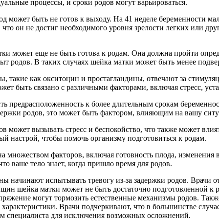
альные процессы, и сроки родов могут варьироваться.
од может быть не готов к выходу. На 41 неделе беременности ма
, что он не достиг необходимого уровня зрелости легких или др
ки может еще не быть готова к родам. Она должна пройти опре
пыт родов. В таких случаях шейка матки может быть менее подве
ы, такие как окситоцин и простагландины, отвечают за стимуля
ожет быть связано с различными факторами, включая стресс, уст
ыть предрасположенность к более длительным срокам беременнос
держки родов, это может быть фактором, влияющим на вашу сит
ов может вызывать стресс и беспокойство, что также может влия
ый настрой, чтобы помочь организму подготовиться к родам.
ана множеством факторов, включая готовность плода, изменения
то ваше тело знает, когда пришло время для родов.
 начинают испытывать тревогу из-за задержки родов. Врачи от
ин шейка матки может не быть достаточно подготовленной к ро
апряжение могут тормозить естественные механизмы родов. Так
характеристики. Врачи подчеркивают, что в большинстве случаев
ем специалиста для исключения возможных осложнений.