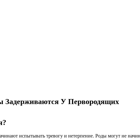
ды Задерживаются У Первородящих
я?
чинают испытывать тревогу и нетерпение. Роды могут не начина